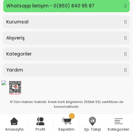
Whatsapp İletişim - 0(850) 840 95 87
Kurumsal
Alışveriş
Kategoriler
Yardım
© Tüm Hakları Saklıdır. Kredi kartı bilgileriniz 256bit SSL sertifikası ile
korunmaktadır.
ile
ideasoft
e-
Anasayfa
Profil
Sepetim
Sp. Takip
Kategoriler