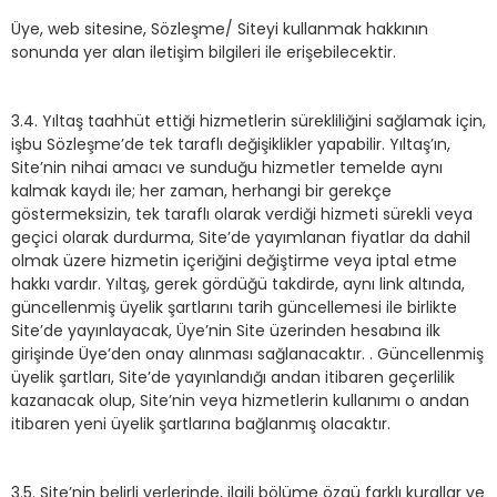
Üye, web sitesine, Sözleşme/ Siteyi kullanmak hakkının
sonunda yer alan iletişim bilgileri ile erişebilecektir.
3.4. Yıltaş taahhüt ettiği hizmetlerin sürekliliğini sağlamak için,
işbu Sözleşme’de tek taraflı değişiklikler yapabilir. Yıltaş’ın,
Site’nin nihai amacı ve sunduğu hizmetler temelde aynı
kalmak kaydı ile; her zaman, herhangi bir gerekçe
göstermeksizin, tek taraflı olarak verdiği hizmeti sürekli veya
geçici olarak durdurma, Site’de yayımlanan fiyatlar da dahil
olmak üzere hizmetin içeriğini değiştirme veya iptal etme
hakkı vardır. Yıltaş, gerek gördüğü takdirde, aynı link altında,
güncellenmiş üyelik şartlarını tarih güncellemesi ile birlikte
Site’de yayınlayacak, Üye’nin Site üzerinden hesabına ilk
girişinde Üye’den onay alınması sağlanacaktır. . Güncellenmiş
üyelik şartları, Site’de yayınlandığı andan itibaren geçerlilik
kazanacak olup, Site’nin veya hizmetlerin kullanımı o andan
itibaren yeni üyelik şartlarına bağlanmış olacaktır.
3.5. Site’nin belirli yerlerinde, ilgili bölüme özgü farklı kurallar ve