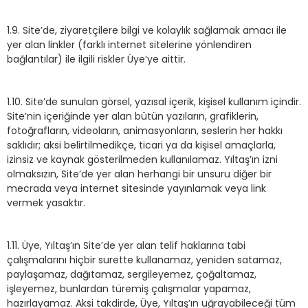
1.9. Site’de, ziyaretçilere bilgi ve kolaylık sağlamak amacı ile
yer alan linkler (farklı internet sitelerine yönlendiren
bağlantılar) ile ilgili riskler Üye’ye aittir.
1.10. Site’de sunulan görsel, yazısal içerik, kişisel kullanım içindir.
Site’nin içeriğinde yer alan bütün yazıların, grafiklerin,
fotoğrafların, videoların, animasyonların, seslerin her hakkı
saklıdır; aksi belirtilmedikçe, ticari ya da kişisel amaçlarla,
izinsiz ve kaynak gösterilmeden kullanılamaz. Yıltaş’ın izni
olmaksızın, Site’de yer alan herhangi bir unsuru diğer bir
mecrada veya internet sitesinde yayınlamak veya link
vermek yasaktır.
1.11. Üye, Yıltaş’ın Site’de yer alan telif haklarına tabi
çalışmalarını hiçbir surette kullanamaz, yeniden satamaz,
paylaşamaz, dağıtamaz, sergileyemez, çoğaltamaz,
işleyemez, bunlardan türemiş çalışmalar yapamaz,
hazırlayamaz. Aksi takdirde, Üye, Yıltaş’ın uğrayabileceği tüm