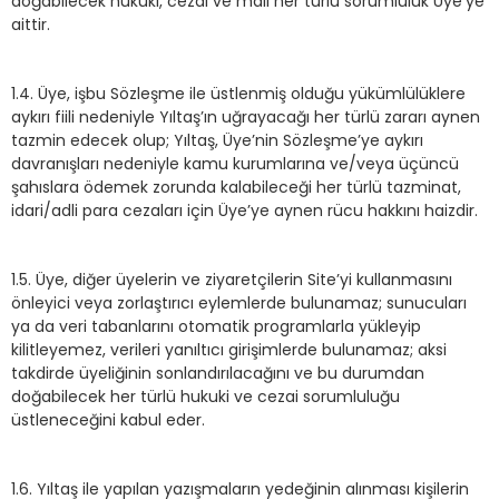
doğabilecek hukuki, cezai ve mali her türlü sorumluluk Üye’ye
aittir.
1.4. Üye, işbu Sözleşme ile üstlenmiş olduğu yükümlülüklere
aykırı fiili nedeniyle Yıltaş’ın uğrayacağı her türlü zararı aynen
tazmin edecek olup; Yıltaş, Üye’nin Sözleşme’ye aykırı
davranışları nedeniyle kamu kurumlarına ve/veya üçüncü
şahıslara ödemek zorunda kalabileceği her türlü tazminat,
idari/adli para cezaları için Üye’ye aynen rücu hakkını haizdir.
1.5. Üye, diğer üyelerin ve ziyaretçilerin Site’yi kullanmasını
önleyici veya zorlaştırıcı eylemlerde bulunamaz; sunucuları
ya da veri tabanlarını otomatik programlarla yükleyip
kilitleyemez, verileri yanıltıcı girişimlerde bulunamaz; aksi
takdirde üyeliğinin sonlandırılacağını ve bu durumdan
doğabilecek her türlü hukuki ve cezai sorumluluğu
üstleneceğini kabul eder.
1.6. Yıltaş ile yapılan yazışmaların yedeğinin alınması kişilerin