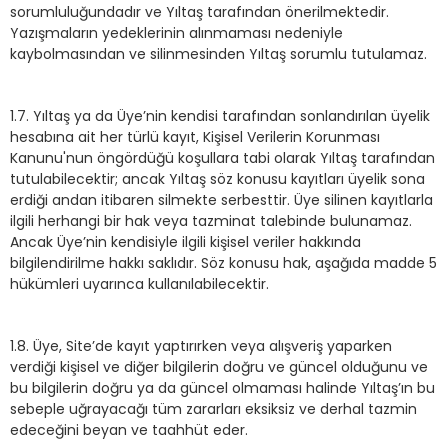
sorumluluğundadır ve Yıltaş tarafından önerilmektedir.
Yazışmaların yedeklerinin alınmaması nedeniyle
kaybolmasından ve silinmesinden Yıltaş sorumlu tutulamaz.
1.7. Yıltaş ya da Üye’nin kendisi tarafından sonlandırılan üyelik
hesabına ait her türlü kayıt, Kişisel Verilerin Korunması
Kanunu'nun öngördüğü koşullara tabi olarak Yıltaş tarafından
tutulabilecektir; ancak Yıltaş söz konusu kayıtları üyelik sona
erdiği andan itibaren silmekte serbesttir. Üye silinen kayıtlarla
ilgili herhangi bir hak veya tazminat talebinde bulunamaz.
Ancak Üye’nin kendisiyle ilgili kişisel veriler hakkında
bilgilendirilme hakkı saklıdır. Söz konusu hak, aşağıda madde 5
hükümleri uyarınca kullanılabilecektir.
1.8. Üye, Site’de kayıt yaptırırken veya alışveriş yaparken
verdiği kişisel ve diğer bilgilerin doğru ve güncel olduğunu ve
bu bilgilerin doğru ya da güncel olmaması halinde Yıltaş’ın bu
sebeple uğrayacağı tüm zararları eksiksiz ve derhal tazmin
edeceğini beyan ve taahhüt eder.