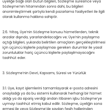
üyeliğe bağlı olan bütün bilgileri, Sözleşme süresince veya
Sözleşme’nin hitamından sonra dahi, bu bilgileri
anonimleştirmek şartıyla kendi pazarlama faaliyetleri ile ilgili
olarak kullanma hakkına sahiptir.
2.6. Yıltaş, Üye’nin Sözleşme konusu hizmetlerden, teknik
arızalar dışında, yararlandırılacağını ve; Üye’nin paylaşıma
açtığı bilgileri, yukarıda belirtilen amaçların gerçekleştirilmesi
için üçüncü kişilerle paylaşması gereken durumlar ile yasal
zorunluluklar hariç üçüncü kişilerle paylaşılmayacağını
taahhüt eder.
3. Sözleşme’nin Devri, Kapsamı, Süresi ve Yürürlük
3.1. Üye, kayıt işlemlerini tamamlayarak e-posta adresini
onayladığı ya da bu sistemi kullanarak herhangi bir hizmet
aldığı ya da sipariş verdiği andan itibaren işbu Sözleşme’ye
uymayı taahhüt etmiş kabul edilir. Sözleşme, üyeliğin sona
ermesi ile veya Sözleşme’de sayılan fesih hallerinden