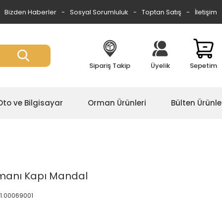
Bizden Haberler
Sosyal Sorumluluk
Toptan Satış
İletişim
Sipariş Takip
Üyelik
Sepetim
Oto ve Bilgisayar
Orman Ürünleri
Bülten Ürünle
pmanı Kapı Mandal
.01.00069001