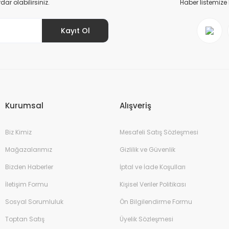
r olabilirsiniz.
Haber listemize
Kayıt Ol
Gönder
Kurumsal
Alışveriş
Biz Kimiz
Mesafeli Satış Sözleşmesi
Mağazalarımız
Gizlilik ve Güvenlik
Bizden Haberler
İptal ve İade Koşulları
İletişim Formu
Kişisel Veriler Politikası
Sosyal Sorumluluk
Ön Bilgilendirme Formu
Toptan Satış
Üyelik Sözleşmesi