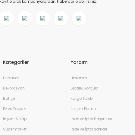
 kayıt olarak kampanyalardan, haberdar olabilirsiniz.
Kategoriler
Yardım
Hırdavat
Hesabım
Dekorasyon
Sipariş Sorgula
Bahçe
Kargo Takibi
Ev ve Yaşam
İletişim Formu
İnşaat & Yapı
İade ve İptal Başvurusu
Süpermarket
İade ve İptal Şartları