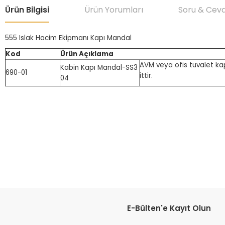
Ürün Bilgisi
Ürün Yorumları
Soru & Cev
555 Islak Hacim Ekipmanı Kapı Mandal
Kod
Ürün Açıklama
AVM veya ofis tuvalet kapı
Kabin Kapı Mandal-SS3
690-01
ittir.
04
Bu ürünün fiyat bilgisi, resim, ürün açıklamalarında ve diğer konular
Görüş ve önerileriniz için teşekkür ederiz.
Ürün resmi kalitesiz, bozuk veya görüntülenemiyor.
Ürün açıklamasında eksik bilgiler bulunuyor.
Ürün bilgilerinde hatalar bulunuyor.
E-Bülten'e Kayıt Olun
Ürün fiyatı diğer sitelerden daha pahalı.