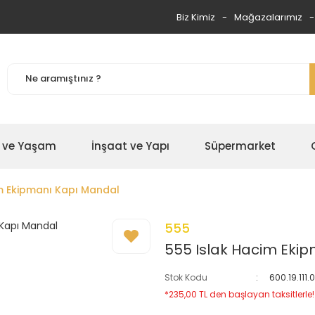
Biz Kimiz
Mağazalarımız
 ve Yaşam
İnşaat ve Yapı
Süpermarket
m Ekipmanı Kapı Mandal
555
555 Islak Hacim Eki
Stok Kodu
600.19.111
*235,00 TL den başlayan taksitlerle!