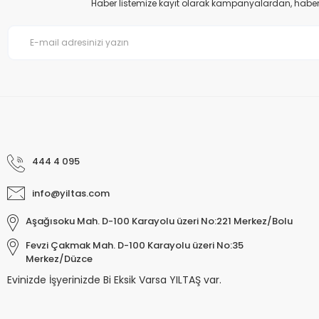
Haber listemize kayıt olarak kampanyalardan, haberda
Bu ürüne benzer farklı alternatifler olmalı.
444 4 095
info@yiltas.com
Aşağısoku Mah. D-100 Karayolu üzeri No:221 Merkez/Bolu
Fevzi Çakmak Mah. D-100 Karayolu üzeri No:35
Merkez/Düzce
Evinizde İşyerinizde Bi Eksik Varsa YILTAŞ var.