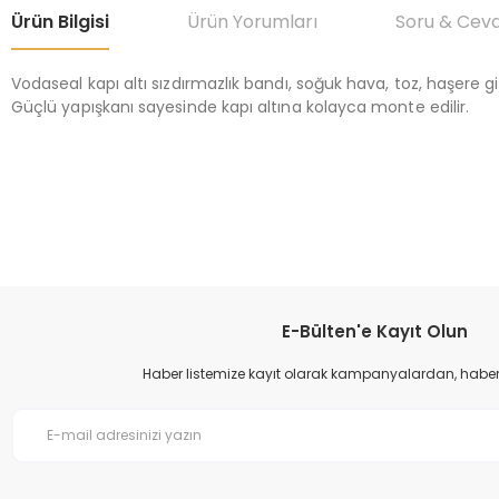
Ürün Bilgisi
Ürün Yorumları
Soru & Cev
Vodaseal kapı altı sızdırmazlık bandı, soğuk hava, toz, haşere gib
Güçlü yapışkanı sayesinde kapı altına kolayca monte edilir.
Bu ürünün fiyat bilgisi, resim, ürün açıklamalarında ve diğer konular
Görüş ve önerileriniz için teşekkür ederiz.
Ürün resmi kalitesiz, bozuk veya görüntülenemiyor.
Ürün açıklamasında eksik bilgiler bulunuyor.
Ürün bilgilerinde hatalar bulunuyor.
E-Bülten'e Kayıt Olun
Ürün fiyatı diğer sitelerden daha pahalı.
Haber listemize kayıt olarak kampanyalardan, haberda
Bu ürüne benzer farklı alternatifler olmalı.