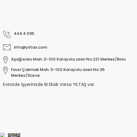
444 4 095
info@yiltas.com
Aşağısoku Mah. D-100 Karayolu üzeri No:221 Merkez/Bolu
Fevzi Çakmak Mah. D-100 Karayolu üzeri No:35
Merkez/Düzce
Evinizde İşyerinizde Bi Eksik Varsa YILTAŞ var.
Keyroad KR971585 Easy Writer Versatil 