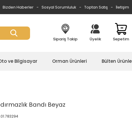
Bizden Haberler
Sosyal Sorumluluk
Toptan Satış
İletişim
Sipariş Takip
Üyelik
Sepetim
Oto ve Bilgisayar
Orman Ürünleri
Bülten Ürünle
zdırmazlık Bandı Beyaz
.01.783294