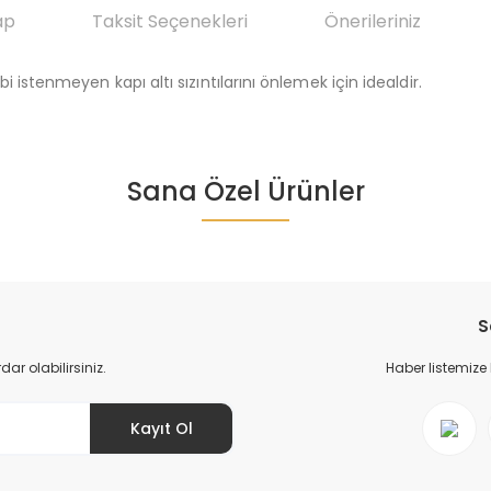
ap
Taksit Seçenekleri
Önerileriniz
i istenmeyen kapı altı sızıntılarını önlemek için idealdir.
da yetersiz gördüğünüz noktaları öneri formunu kullanarak tarafımıza ile
Sana Özel Ürünler
Ürün hakkında henüz soru sorulmamış.
Bu ürüne ilk yorumu siz yapın!
Yorum Yaz
Soru Sor
S
r olabilirsiniz.
Haber listemize
Kayıt Ol