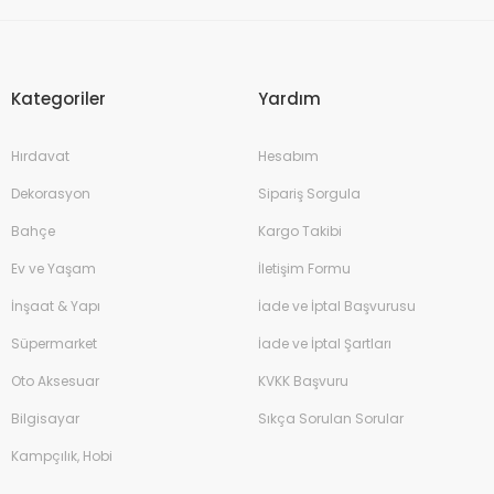
Kategoriler
Yardım
Hırdavat
Hesabım
Dekorasyon
Sipariş Sorgula
Bahçe
Kargo Takibi
Ev ve Yaşam
İletişim Formu
İnşaat & Yapı
İade ve İptal Başvurusu
Süpermarket
İade ve İptal Şartları
Oto Aksesuar
KVKK Başvuru
Bilgisayar
Sıkça Sorulan Sorular
Kampçılık, Hobi
Çim Biçme Benzinli İtmeli 46cm 144cc