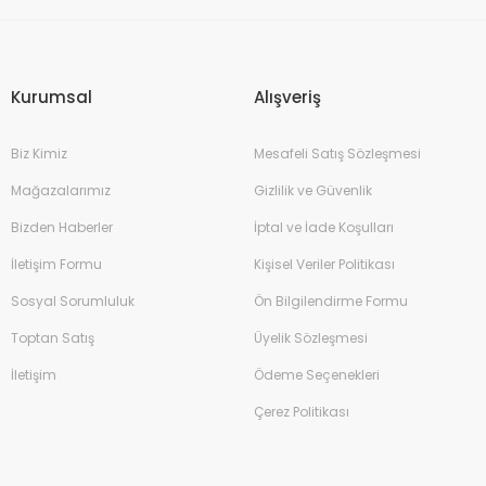
Gönder
Kurumsal
Alışveriş
Biz Kimiz
Mesafeli Satış Sözleşmesi
Mağazalarımız
Gizlilik ve Güvenlik
Bizden Haberler
İptal ve İade Koşulları
İletişim Formu
Kişisel Veriler Politikası
Sosyal Sorumluluk
Ön Bilgilendirme Formu
Toptan Satış
Üyelik Sözleşmesi
İletişim
Ödeme Seçenekleri
Çerez Politikası
Kalem 0.7mm
İtal 