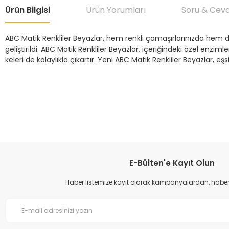
Ürün Bilgisi
Ürün Yorumları
Soru & Cev
ABC Matik Renkliler Beyazlar, hem renkli çamaşırlarınızda hem d
geliştirildi. ABC Matik Renkliler Beyazlar, içeriğindeki özel enziml
keleri de kolaylıkla çıkartır. Yeni ABC Matik Renkliler Beyazlar, eşs
Bu ürünün fiyat bilgisi, resim, ürün açıklamalarında ve diğer konular
Görüş ve önerileriniz için teşekkür ederiz.
Ürün resmi kalitesiz, bozuk veya görüntülenemiyor.
Ürün açıklamasında eksik bilgiler bulunuyor.
Ürün bilgilerinde hatalar bulunuyor.
E-Bülten'e Kayıt Olun
Ürün fiyatı diğer sitelerden daha pahalı.
Haber listemize kayıt olarak kampanyalardan, haberda
Bu ürüne benzer farklı alternatifler olmalı.