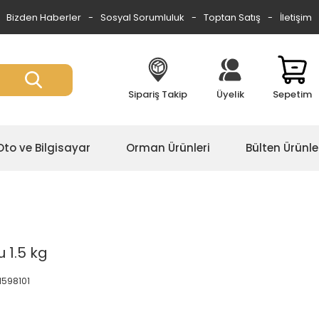
Bizden Haberler
Sosyal Sorumluluk
Toptan Satış
İletişim
Sipariş Takip
Üyelik
Sepetim
Oto ve Bilgisayar
Orman Ürünleri
Bülten Ürünle
 1.5 kg
1598101