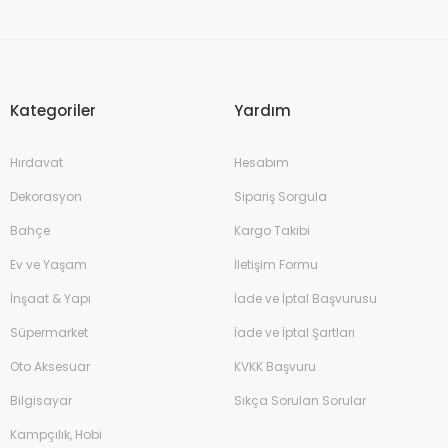
Kategoriler
Yardım
Hırdavat
Hesabım
Dekorasyon
Sipariş Sorgula
Bahçe
Kargo Takibi
Ev ve Yaşam
İletişim Formu
İnşaat & Yapı
İade ve İptal Başvurusu
Süpermarket
İade ve İptal Şartları
Oto Aksesuar
KVKK Başvuru
Bilgisayar
Sıkça Sorulan Sorular
Kampçılık, Hobi