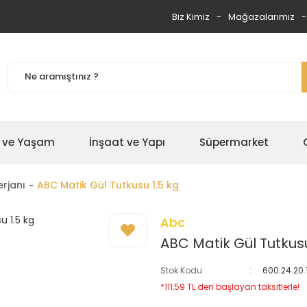
Biz Kimiz
Mağazalarımız
 ve Yaşam
İnşaat ve Yapı
Süpermarket
rjanı
ABC Matik Gül Tutkusu 1.5 kg
Abc
ABC Matik Gül Tutkusu
Stok Kodu
600.24.20.
*111,59 TL den başlayan taksitlerle!