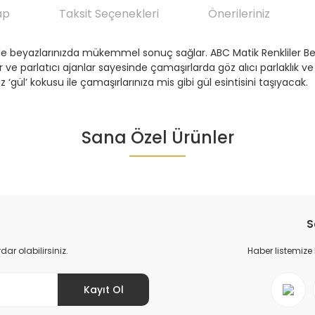
ap
Taksit Seçenekleri
Önerileriniz
e beyazlarınızda mükemmel sonuç sağlar. ABC Matik Renkliler Beyaz
er ve parlatıcı ajanlar sayesinde çamaşırlarda göz alıcı parlaklık ve 
iz ‘gül’ kokusu ile çamaşırlarınıza mis gibi gül esintisini taşıyacak.
da yetersiz gördüğünüz noktaları öneri formunu kullanarak tarafımıza ile
Sana Özel Ürünler
Ürün hakkında henüz soru sorulmamış.
Bu ürüne ilk yorumu siz yapın!
Yorum Yaz
Soru Sor
S
r olabilirsiniz.
Haber listemize
Kayıt Ol