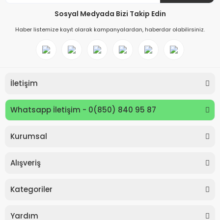
Sosyal Medyada Bizi Takip Edin
Haber listemize kayıt olarak kampanyalardan, haberdar olabilirsiniz.
İletişim
Whatsapp İletişim - 0(850) 840 95 87
Kurumsal
Keyroad KR971585 Easy Writer Versatil Kalem 0.7mm
Alışveriş
80,00 TL
Kategoriler
Yardım