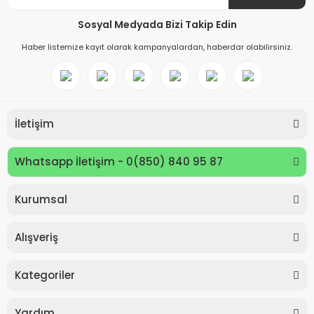
Sosyal Medyada Bizi Takip Edin
Haber listemize kayıt olarak kampanyalardan, haberdar olabilirsiniz.
İletişim
Whatsapp İletişim - 0(850) 840 95 87
Kurumsal
Keyroad KR971585 Easy Writer Versatil Kalem 0.7mm
Alışveriş
80,00 TL
Kategoriler
Yardım