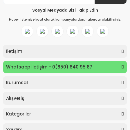
Sosyal Medyada Bizi Takip Edin
Haber listemize kayıt olarak kampanyalardan, haberdar olabilirsiniz.
İletişim
Whatsapp İletişim - 0(850) 840 95 87
Kurumsal
Keyroad KR971585 Easy Writer Versatil Kalem 0.7mm
Alışveriş
80,00 TL
Kategoriler
Yardım