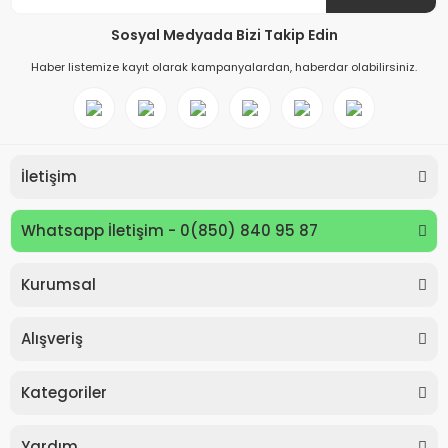
Sosyal Medyada Bizi Takip Edin
Haber listemize kayıt olarak kampanyalardan, haberdar olabilirsiniz.
İletişim
Whatsapp İletişim - 0(850) 840 95 87
Kurumsal
Keyroad KR971585 Easy Writer Versatil Kalem 0.7mm
Alışveriş
80,00 TL
Kategoriler
Yardım