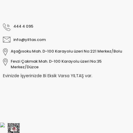
444 4 095
info@yiltas.com
Aşağısoku Mah. D-100 Karayolu üzeri No:221 Merkez/Bolu
Fevzi Çakmak Mah. D-100 Karayolu üzeri No:35
Merkez/Düzce
Evinizde İşyerinizde Bi Eksik Varsa YILTAŞ var.
Keyroad KR971585 Easy Writer Versatil 