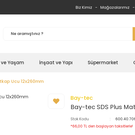
Biz Kimiz
Mağazalarımız
 ve Yaşam
İnşaat ve Yapı
Süpermarket
atkap Ucu 12x260mm
Bay-tec
Bay-tec SDS Plus M
Stok Kodu
600.40.70
*66,00 TL den başlayan taksitlerle!