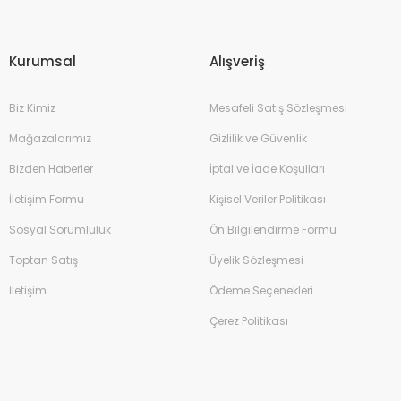
Gönder
Kurumsal
Alışveriş
Biz Kimiz
Mesafeli Satış Sözleşmesi
Mağazalarımız
Gizlilik ve Güvenlik
Bizden Haberler
İptal ve İade Koşulları
İletişim Formu
Kişisel Veriler Politikası
Sosyal Sorumluluk
Ön Bilgilendirme Formu
Toptan Satış
Üyelik Sözleşmesi
İletişim
Ödeme Seçenekleri
Çerez Politikası
Kalem 0.7mm
İtal 