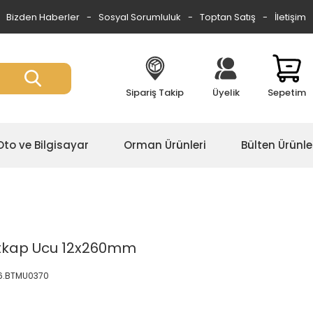
Bizden Haberler
Sosyal Sorumluluk
Toptan Satış
İletişim
Sipariş Takip
Üyelik
Sepetim
Oto ve Bilgisayar
Orman Ürünleri
Bülten Ürünle
atkap Ucu 12x260mm
6.BTMU0370