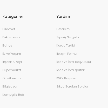
Kategoriler
Yardım
Hırdavat
Hesabım
Dekorasyon
Sipariş Sorgula
Bahçe
Kargo Takibi
Ev ve Yaşam
İletişim Formu
İnşaat & Yapı
İade ve İptal Başvurusu
Süpermarket
İade ve İptal Şartları
Oto Aksesuar
KVKK Başvuru
Bilgisayar
Sıkça Sorulan Sorular
Kampçılık, Hobi
Çim Biçme Benzinli İtmeli 46cm 144cc