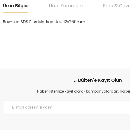
Ürün Bilgisi
Ürün Yorumları
Soru & Cev
Bay-tec SDS Plus Matkap Ucu 12x260mm
Bu ürünün fiyat bilgisi, resim, ürün açıklamalarında ve diğer konular
Görüş ve önerileriniz için teşekkür ederiz.
Ürün resmi kalitesiz, bozuk veya görüntülenemiyor.
Ürün açıklamasında eksik bilgiler bulunuyor.
Ürün bilgilerinde hatalar bulunuyor.
E-Bülten'e Kayıt Olun
Ürün fiyatı diğer sitelerden daha pahalı.
Haber listemize kayıt olarak kampanyalardan, haberda
Bu ürüne benzer farklı alternatifler olmalı.