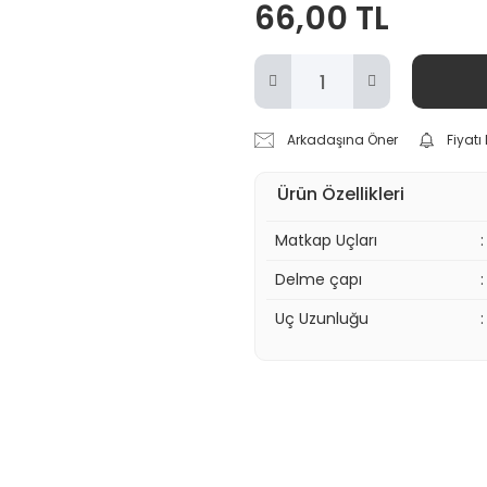
66,00 TL
Arkadaşına Öner
Fiyat
Ürün Özellikleri
Matkap Uçları
:
Delme çapı
:
Uç Uzunluğu
: