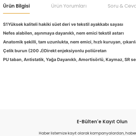
Ürün Bilgisi
Ürün Yorumları
Soru & Cev
S1Yüksek kaliteli hakiki süet deri ve tekstil ayakkabı sayası
Nefes alabilen, aşınmaya dayanıklı, nem emici tekstil astarı
Anatomik şekilli, tam uzunlukta, nem emici, hızlı kuruyan, çıkarıla
Çelik burun (200 J)Direkt enjeksiyonlu poliüretan
PU taban, Antistatik, Yağa Dayanıklı, Amortisörlü, Kaymaz, SR ser
Bu ürünün fiyat bilgisi, resim, ürün açıklamalarında ve diğer konular
Görüş ve önerileriniz için teşekkür ederiz.
Ürün resmi kalitesiz, bozuk veya görüntülenemiyor.
Ürün açıklamasında eksik bilgiler bulunuyor.
Ürün bilgilerinde hatalar bulunuyor.
E-Bülten'e Kayıt Olun
Ürün fiyatı diğer sitelerden daha pahalı.
Haber listemize kayıt olarak kampanyalardan, haberda
Bu ürüne benzer farklı alternatifler olmalı.