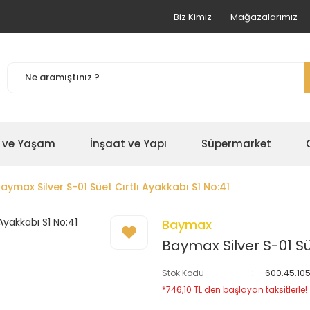
Biz Kimiz
Mağazalarımız
 ve Yaşam
İnşaat ve Yapı
Süpermarket
aymax Silver S-01 Süet Cırtlı Ayakkabı S1 No:41
Baymax
Baymax Silver S-01 Sü
Stok Kodu
600.45.10
*746,10 TL den başlayan taksitlerle!