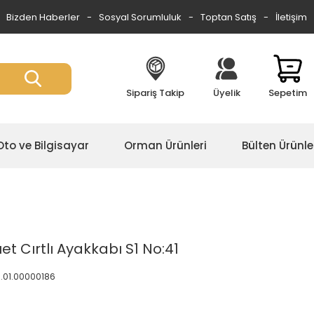
Bizden Haberler
Sosyal Sorumluluk
Toptan Satış
İletişim
Sipariş Takip
Üyelik
Sepetim
Oto ve Bilgisayar
Orman Ürünleri
Bülten Ürünle
et Cırtlı Ayakkabı S1 No:41
5.01.00000186