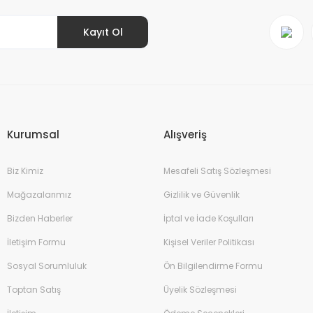
Kayıt Ol
Gönder
Kurumsal
Alışveriş
Biz Kimiz
Mesafeli Satış Sözleşmesi
Mağazalarımız
Gizlilik ve Güvenlik
Bizden Haberler
İptal ve İade Koşulları
İletişim Formu
Kişisel Veriler Politikası
Sosyal Sorumluluk
Ön Bilgilendirme Formu
Toptan Satış
Üyelik Sözleşmesi