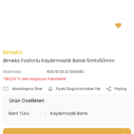
Bimeks
Bimeks Fosforlu Kaydırmazlık Bandı 5mtx50mm
Stok Kodu
600.19.121.01.1004140
*180,00 TL den başlayan taksitlerle!
Arkadaşına Öner
Fiyatı Düşünce Haber Ver
Paylaş
Ürün Özellikleri
Bant Türü
:
Kaydırmazlık Bantı