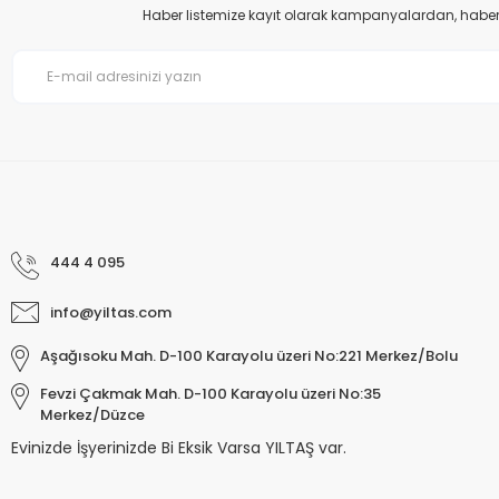
Haber listemize kayıt olarak kampanyalardan, haberda
Bu ürüne benzer farklı alternatifler olmalı.
444 4 095
info@yiltas.com
Aşağısoku Mah. D-100 Karayolu üzeri No:221 Merkez/Bolu
Fevzi Çakmak Mah. D-100 Karayolu üzeri No:35
Merkez/Düzce
Evinizde İşyerinizde Bi Eksik Varsa YILTAŞ var.