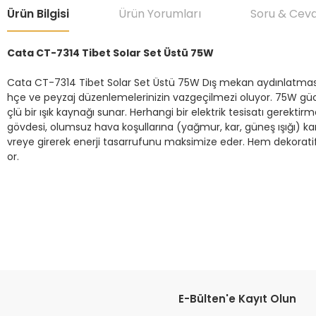
Ürün Bilgisi
Ürün Yorumları
Soru & Cev
Cata CT-7314 Tibet Solar Set Üstü 75W
Cata CT-7314 Tibet Solar Set Üstü 75W Dış mekan aydınlatmasınd
hçe ve peyzaj düzenlemelerinizin vazgeçilmezi oluyor. 75W güc
çlü bir ışık kaynağı sunar. Herhangi bir elektrik tesisatı gerekt
gövdesi, olumsuz hava koşullarına (yağmur, kar, güneş ışığı) kar
vreye girerek enerji tasarrufunu maksimize eder. Hem dekoratif
or.
Bu ürünün fiyat bilgisi, resim, ürün açıklamalarında ve diğer konular
Görüş ve önerileriniz için teşekkür ederiz.
Ürün resmi kalitesiz, bozuk veya görüntülenemiyor.
Ürün açıklamasında eksik bilgiler bulunuyor.
Ürün bilgilerinde hatalar bulunuyor.
E-Bülten'e Kayıt Olun
Ürün fiyatı diğer sitelerden daha pahalı.