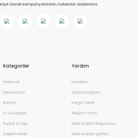
 kayıt olarak kampanyalardan, haberdar olabilirsiniz.
Kategoriler
Yardım
Hırdavat
Hesabım
Dekorasyon
Sipariş Sorgula
Bahçe
Kargo Takibi
Ev ve Yaşam
İletişim Formu
İnşaat & Yapı
İade ve İptal Başvurusu
Süpermarket
İade ve İptal Şartları