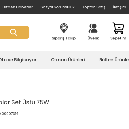
Bizden Haberler
Sosyal Sorumluluk
Toptan Satış
İletişim
Sipariş Takip
Üyelik
Sepetim
Oto ve Bilgisayar
Orman Ürünleri
Bülten Ürünle
olar Set Üstü 75W
0.00007314