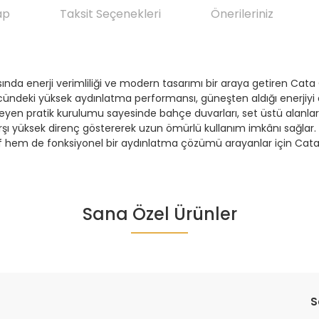
ap
Taksit Seçenekleri
Önerileriniz
a enerji verimliliği ve modern tasarımı bir araya getiren Cata 
ündeki yüksek aydınlatma performansı, güneşten aldığı enerjiyi 
irmeyen pratik kurulumu sayesinde bahçe duvarları, set üstü alanlar
şı yüksek direnç göstererek uzun ömürlü kullanım imkânı sağlar. Ak
 hem de fonksiyonel bir aydınlatma çözümü arayanlar için Cata kal
da yetersiz gördüğünüz noktaları öneri formunu kullanarak tarafımıza ile
Sana Özel Ürünler
Ürün hakkında henüz soru sorulmamış.
Bu ürüne ilk yorumu siz yapın!
Yorum Yaz
Soru Sor
S