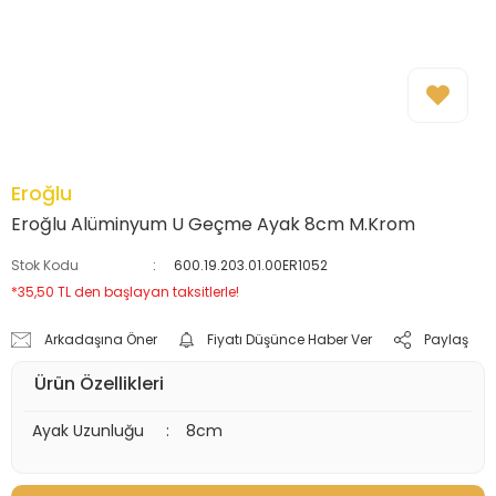
Eroğlu
Eroğlu Alüminyum U Geçme Ayak 8cm M.Krom
Stok Kodu
600.19.203.01.00ER1052
*35,50 TL den başlayan taksitlerle!
Arkadaşına Öner
Fiyatı Düşünce Haber Ver
Paylaş
Ürün Özellikleri
Ayak Uzunluğu
:
8cm