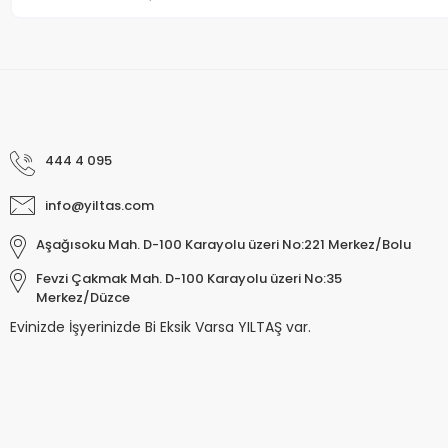
444 4 095
info@yiltas.com
Aşağısoku Mah. D-100 Karayolu üzeri No:221 Merkez/Bolu
Fevzi Çakmak Mah. D-100 Karayolu üzeri No:35
Merkez/Düzce
Evinizde İşyerinizde Bi Eksik Varsa YILTAŞ var.