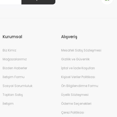
Gönder
Kurumsal
Alışveriş
Biz Kimiz
Mesafeli Satış Sözleşmesi
Mağazalarımız
Gizlilik ve Güvenlik
Bizden Haberler
İptal ve İade Koşulları
İletişim Formu
Kişisel Veriler Politikası
Sosyal Sorumluluk
Ön Bilgilendirme Formu
Toptan Satış
Üyelik Sözleşmesi
İletişim
Ödeme Seçenekleri
Çerez Politikası