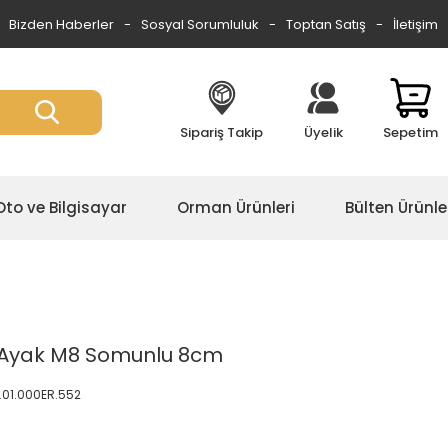
Bizden Haberler
Sosyal Sorumluluk
Toptan Satış
İletişim
Sipariş Takip
Üyelik
Sepetim
Oto ve Bilgisayar
Orman Ürünleri
Bülten Ürünle
l Ayak M8 Somunlu 8cm
.01.000ER.552