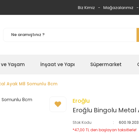
Biz Kimiz
Mağazalarımız
 ve Yaşam
İnşaat ve Yapı
Süpermarket
etal Ayak M8 Somunlu 8cm
Eroğlu
Eroğlu Bingolu Meta
Stok Kodu
600.19.203
*47,00 TL den başlayan taksitlerle!