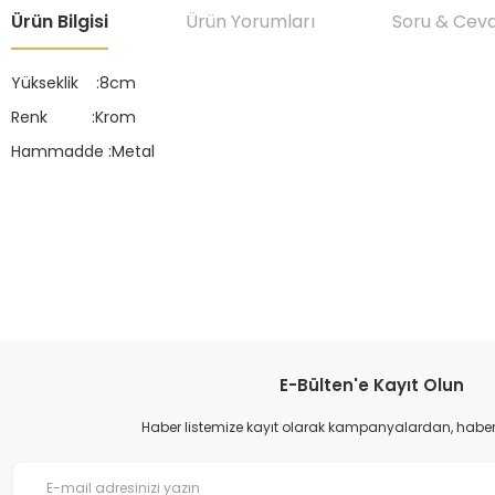
Ürün Bilgisi
Ürün Yorumları
Soru & Cev
Yükseklik :8cm
Renk :Krom
Hammadde :Metal
Bu ürünün fiyat bilgisi, resim, ürün açıklamalarında ve diğer konular
Görüş ve önerileriniz için teşekkür ederiz.
Ürün resmi kalitesiz, bozuk veya görüntülenemiyor.
Ürün açıklamasında eksik bilgiler bulunuyor.
Ürün bilgilerinde hatalar bulunuyor.
E-Bülten'e Kayıt Olun
Ürün fiyatı diğer sitelerden daha pahalı.
Haber listemize kayıt olarak kampanyalardan, haberda
Bu ürüne benzer farklı alternatifler olmalı.