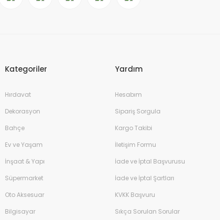
Kategoriler
Yardım
Hırdavat
Hesabım
Dekorasyon
Sipariş Sorgula
Bahçe
Kargo Takibi
Ev ve Yaşam
İletişim Formu
İnşaat & Yapı
İade ve İptal Başvurusu
Süpermarket
İade ve İptal Şartları
Oto Aksesuar
KVKK Başvuru
Bilgisayar
Sıkça Sorulan Sorular