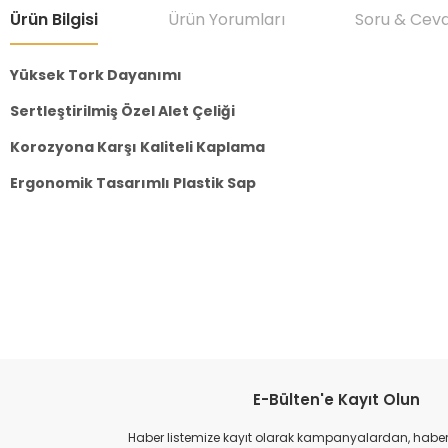
Ürün Bilgisi
Ürün Yorumları
Soru & Cev
Yüksek Tork Dayanımı
Sertleştirilmiş Özel Alet Çeliği
Korozyona Karşı Kaliteli Kaplama
Ergonomik Tasarımlı Plastik Sap
Bu ürünün fiyat bilgisi, resim, ürün açıklamalarında ve diğer konular
Görüş ve önerileriniz için teşekkür ederiz.
Ürün resmi kalitesiz, bozuk veya görüntülenemiyor.
Ürün açıklamasında eksik bilgiler bulunuyor.
Ürün bilgilerinde hatalar bulunuyor.
E-Bülten'e Kayıt Olun
Ürün fiyatı diğer sitelerden daha pahalı.
Haber listemize kayıt olarak kampanyalardan, haberda
Bu ürüne benzer farklı alternatifler olmalı.