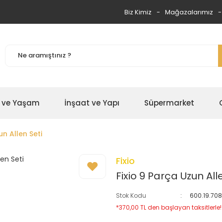
Biz Kimiz
Mağazalarımız
 ve Yaşam
İnşaat ve Yapı
Süpermarket
un Allen Seti
Fixio
Fixio 9 Parça Uzun All
Stok Kodu
600.19.70
*370,00 TL den başlayan taksitlerle!