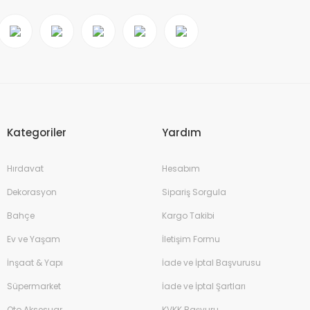
Kategoriler
Yardım
Hırdavat
Hesabım
Dekorasyon
Sipariş Sorgula
Bahçe
Kargo Takibi
Ev ve Yaşam
İletişim Formu
İnşaat & Yapı
İade ve İptal Başvurusu
Süpermarket
İade ve İptal Şartları
Oto Aksesuar
KVKK Başvuru