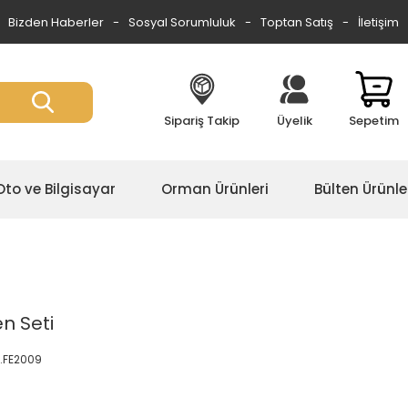
Bizden Haberler
Sosyal Sorumluluk
Toptan Satış
İletişim
Sipariş Takip
Üyelik
Sepetim
Oto ve Bilgisayar
Orman Ürünleri
Bülten Ürünle
en Seti
8.FE2009