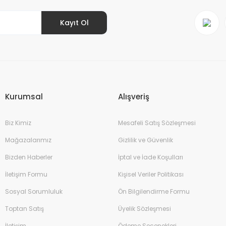
Kayıt Ol
Gönder
Kurumsal
Alışveriş
Biz Kimiz
Mesafeli Satış Sözleşmesi
Mağazalarımız
Gizlilik ve Güvenlik
Bizden Haberler
İptal ve İade Koşulları
İletişim Formu
Kişisel Veriler Politikası
Sosyal Sorumluluk
Ön Bilgilendirme Formu
Toptan Satış
Üyelik Sözleşmesi
İletişim
Ödeme Seçenekleri