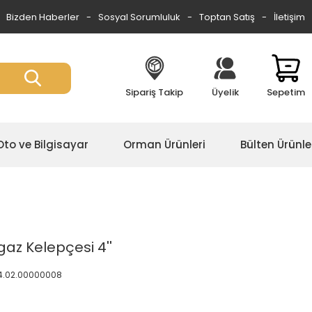
Bizden Haberler
Sosyal Sorumluluk
Toptan Satış
İletişim
Sipariş Takip
Üyelik
Sepetim
Oto ve Bilgisayar
Orman Ürünleri
Bülten Ürünle
az Kelepçesi 4''
4.02.00000008