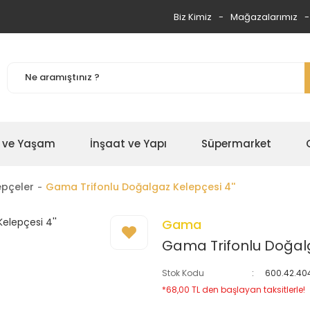
Biz Kimiz
Mağazalarımız
 ve Yaşam
İnşaat ve Yapı
Süpermarket
epçeler
Gama Trifonlu Doğalgaz Kelepçesi 4''
Gama
Gama Trifonlu Doğalg
Stok Kodu
600.42.40
*68,00 TL den başlayan taksitlerle!