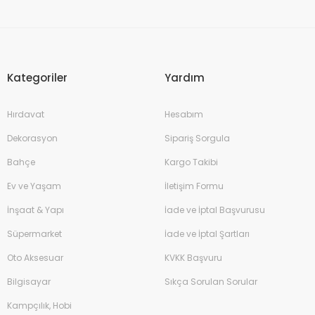
Kategoriler
Yardım
Hırdavat
Hesabım
Dekorasyon
Sipariş Sorgula
Bahçe
Kargo Takibi
Ev ve Yaşam
İletişim Formu
İnşaat & Yapı
İade ve İptal Başvurusu
Süpermarket
İade ve İptal Şartları
Oto Aksesuar
KVKK Başvuru
Bilgisayar
Sıkça Sorulan Sorular
Kampçılık, Hobi