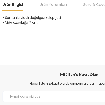
Ürün Bilgisi
Ürün Yorumları
Soru & Cev
- Somunlu vidalı doğalgaz kelepçesi
- Vida uzunluğu 7 cm
Bu ürünün fiyat bilgisi, resim, ürün açıklamalarında ve diğer konular
Görüş ve önerileriniz için teşekkür ederiz.
Ürün resmi kalitesiz, bozuk veya görüntülenemiyor.
Ürün açıklamasında eksik bilgiler bulunuyor.
Ürün bilgilerinde hatalar bulunuyor.
E-Bülten'e Kayıt Olun
Ürün fiyatı diğer sitelerden daha pahalı.
Haber listemize kayıt olarak kampanyalardan, haberda
Bu ürüne benzer farklı alternatifler olmalı.