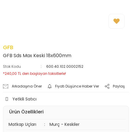
GFB
GFB Sds Max Keski 18x600mm
Stok Kodu
600.40.102.00002152
*240,00 TL den başlayan taksitlerle!
Arkadaşına Öner
Fiyatı Düşünce Haber Ver
Paylaş
Yetkili Satıcı
Ürün Özellikleri
Matkap Uçları
:
Murç - Keskiler