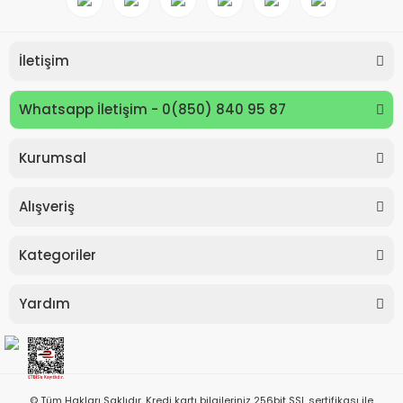
İletişim
Whatsapp İletişim - 0(850) 840 95 87
Kurumsal
Keyroad KR971585 Easy Writer Versatil Kalem 0.7mm
Alışveriş
80,00 TL
Kategoriler
Yardım
© Tüm Hakları Saklıdır. Kredi kartı bilgileriniz 256bit SSL sertifikası ile