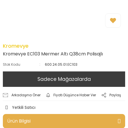
Kromevye
Kromevye EC103 Mermer Altı Q38cm Polisajlı
Stok Kodu
600.24.05.01.EC103
Sadece Mağazalarda
Arkadaşına Öner
Fiyatı Düşünce Haber Ver
Paylaş
Yetkili Satıcı
Ürün Bilgisi