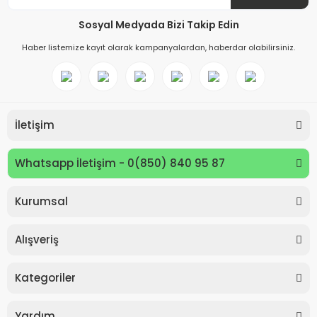
Sosyal Medyada Bizi Takip Edin
Haber listemize kayıt olarak kampanyalardan, haberdar olabilirsiniz.
İletişim
Whatsapp İletişim - 0(850) 840 95 87
Kurumsal
Keyroad KR971585 Easy Writer Versatil Kalem 0.7mm
Alışveriş
80,00 TL
Kategoriler
Yardım