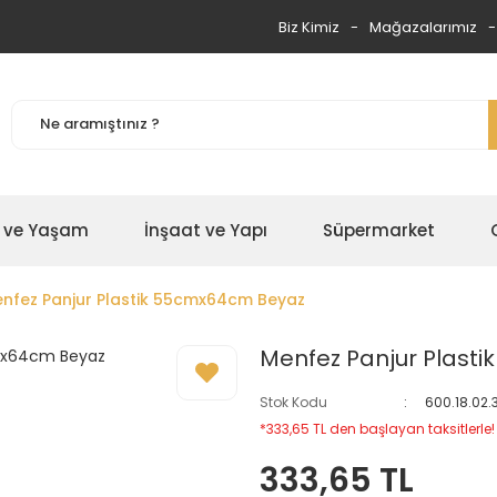
Biz Kimiz
Mağazalarımız
 ve Yaşam
İnşaat ve Yapı
Süpermarket
nfez Panjur Plastik 55cmx64cm Beyaz
Menfez Panjur Plast
Stok Kodu
600.18.02
*333,65 TL den başlayan taksitlerle!
333,65 TL