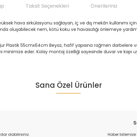
ap
Taksit Seçenekleri
Önerileriniz
üksek hava sirkülasyonu sağlayan, iç ve dış mekân kullanımı için
ortamda oluşabilecek nem, kötü koku ve havasızlığı önlemeye yar
 Plastik 55cmx64cm Beyaz, hafif yapısına rağmen darbelere ve dış 
ni minimize eder. Kolay montaj özelliği sayesinde duvar ve kapı 
da yetersiz gördüğünüz noktaları öneri formunu kullanarak tarafımıza ile
Sana Özel Ürünler
Ürün hakkında henüz soru sorulmamış.
Bu ürüne ilk yorumu siz yapın!
Yorum Yaz
Soru Sor
S
r olabilirsiniz.
Haber listemize