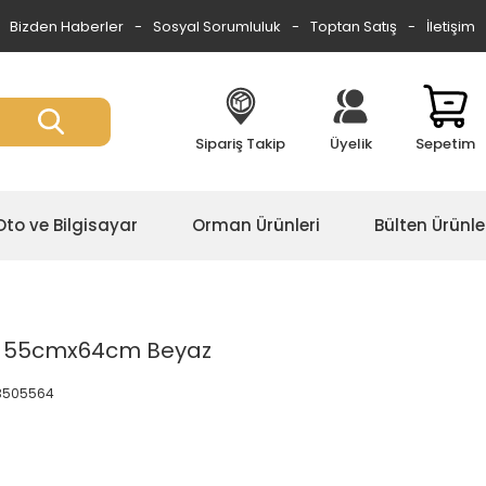
Bizden Haberler
Sosyal Sorumluluk
Toptan Satış
İletişim
Sipariş Takip
Üyelik
Sepetim
Oto ve Bilgisayar
Orman Ürünleri
Bülten Ürünle
ik 55cmx64cm Beyaz
.3505564