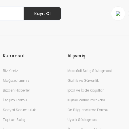
Kayıt Ol
Gönder
Kurumsal
Alışveriş
Biz Kimiz
Mesafeli Satış Sözleşmesi
Mağazalarımız
Gizlilik ve Güvenlik
Bizden Haberler
İptal ve İade Koşulları
İletişim Formu
Kişisel Veriler Politikası
Sosyal Sorumluluk
Ön Bilgilendirme Formu
Toptan Satış
Üyelik Sözleşmesi