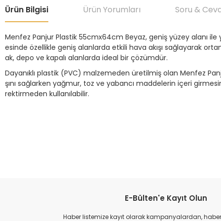
Ürün Bilgisi
Ürün Yorumları
Soru & Cev
Menfez Panjur Plastik 55cmx64cm Beyaz, geniş yüzey alanı ile y
esinde özellikle geniş alanlarda etkili hava akışı sağlayarak 
ak, depo ve kapalı alanlarda ideal bir çözümdür.
Dayanıklı plastik (PVC) malzemeden üretilmiş olan Menfez Panjur
şını sağlarken yağmur, toz ve yabancı maddelerin içeri girmesi
rektirmeden kullanılabilir.
Bu ürünün fiyat bilgisi, resim, ürün açıklamalarında ve diğer konular
Görüş ve önerileriniz için teşekkür ederiz.
Ürün resmi kalitesiz, bozuk veya görüntülenemiyor.
Ürün açıklamasında eksik bilgiler bulunuyor.
Ürün bilgilerinde hatalar bulunuyor.
E-Bülten'e Kayıt Olun
Ürün fiyatı diğer sitelerden daha pahalı.
Haber listemize kayıt olarak kampanyalardan, haberda
Bu ürüne benzer farklı alternatifler olmalı.