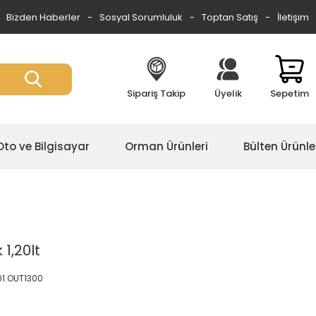
Bizden Haberler
Sosyal Sorumluluk
Toptan Satış
İletişim
Sipariş Takip
Üyelik
Sepetim
Oto ve Bilgisayar
Orman Ürünleri
Bülten Ürünle
1,20lt
01.OUT1300