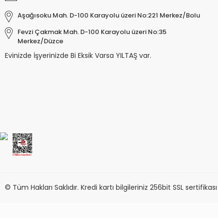
Aşağısoku Mah. D-100 Karayolu üzeri No:221 Merkez/Bolu
Fevzi Çakmak Mah. D-100 Karayolu üzeri No:35
Merkez/Düzce
Evinizde İşyerinizde Bi Eksik Varsa YILTAŞ var.
Keyroad KR971585 Easy Writer Versatil 
80,00 TL
© Tüm Hakları Saklıdır. Kredi kartı bilgileriniz 256bit SSL sertifika