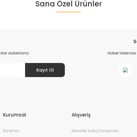
Sana Özel Ürünler
Ürün hakkında henüz soru sorulmamış.
Bu ürüne ilk yorumu siz yapın!
Yorum Yaz
Soru Sor
S
r olabilirsiniz.
Haber listemize
Kayıt Ol
Gönder
Kurumsal
Alışveriş
Biz Kimiz
Mesafeli Satış Sözleşmesi