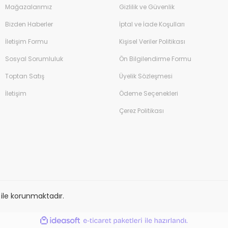
Mağazalarımız
Gizlilik ve Güvenlik
Bizden Haberler
İptal ve İade Koşulları
İletişim Formu
Kişisel Veriler Politikası
Sosyal Sorumluluk
Ön Bilgilendirme Formu
Toptan Satış
Üyelik Sözleşmesi
İletişim
Ödeme Seçenekleri
Çerez Politikası
Kalem 0.7mm
İtal 
sı ile korunmaktadır.
ile
ideasoft
e-