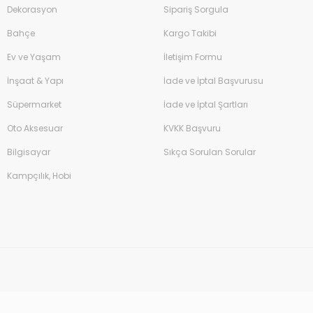
Dekorasyon
Sipariş Sorgula
Bahçe
Kargo Takibi
Ev ve Yaşam
İletişim Formu
İnşaat & Yapı
İade ve İptal Başvurusu
Süpermarket
İade ve İptal Şartları
Oto Aksesuar
KVKK Başvuru
Bilgisayar
Sıkça Sorulan Sorular
Kampçılık, Hobi
Çim Biçme Benzinli İtmeli 46cm 144cc
12.500,00 TL
%16