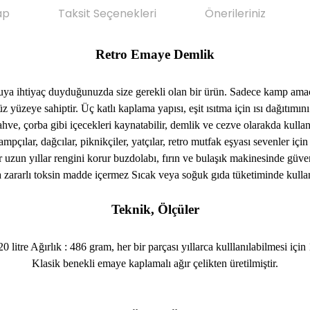
ap
Taksit Seçenekleri
Önerileriniz
Retro Emaye Demlik
 suya ihtiyaç duyduğunuzda size gerekli olan bir ürün. Sadece kamp amaçlı 
yüzeye sahiptir. Üç katlı kaplama yapısı, eşit ısıtma için ısı dağıtımını
ahve, çorba gibi içecekleri kaynatabilir, demlik ve cezve olarakda kullana
mpçılar, dağcılar, piknikçiler, yatçılar, retro mutfak eşyası sevenler için 
 uzun yıllar rengini korur buzdolabı, fırın ve bulaşık makinesinde güvenl
 zararlı toksin madde içermez Sıcak veya soğuk gıda tüketiminde kullan
Teknik, Ölçüler
tre Ağırlık : 486 gram, her bir parçası yıllarca kulllanılabilmesi için 10
Klasik benekli emaye kaplamalı ağır çelikten üretilmiştir.
da yetersiz gördüğünüz noktaları öneri formunu kullanarak tarafımıza ile