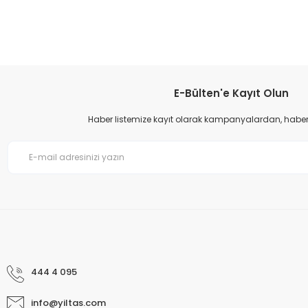
Görüş ve önerileriniz için teşekkür ederiz.
Ürün resmi kalitesiz, bozuk veya görüntülenemiyor.
Ürün açıklamasında eksik bilgiler bulunuyor.
Ürün bilgilerinde hatalar bulunuyor.
E-Bülten'e Kayıt Olun
Ürün fiyatı diğer sitelerden daha pahalı.
Haber listemize kayıt olarak kampanyalardan, haberda
Bu ürüne benzer farklı alternatifler olmalı.
444 4 095
info@yiltas.com