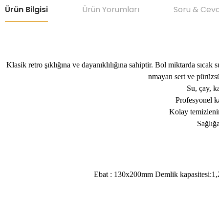
Ürün Bilgisi
Ürün Yorumları
Soru & Cev
Klasik retro şıklığına ve dayanıklılığına sahiptir. Bol miktarda sıcak
nmayan sert ve pürüzsüz 
Su, çay, k
Profesyonel ka
Kolay temizlenir
Sağlığa
Ebat : 130x200mm Demlik kapasitesi:1,20 li
Bu ürünün fiyat bilgisi, resim, ürün açıklamalarında ve diğer konular