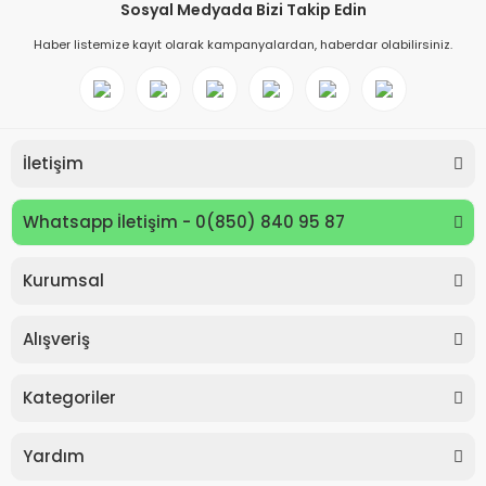
Sosyal Medyada Bizi Takip Edin
Haber listemize kayıt olarak kampanyalardan, haberdar olabilirsiniz.
İletişim
Whatsapp İletişim - 0(850) 840 95 87
Kurumsal
Keyroad KR971585 Easy Writer Versatil Kalem 0.7mm
Alışveriş
80,00 TL
Kategoriler
Yardım