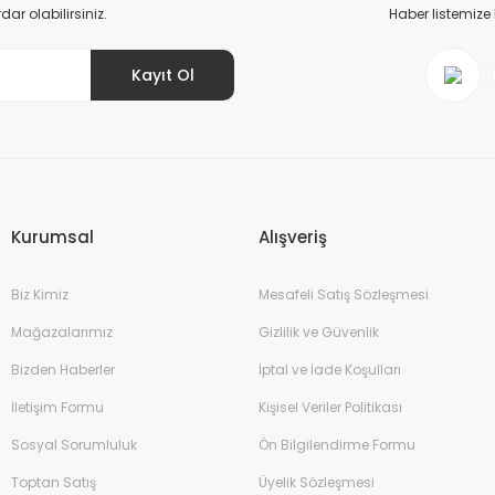
r olabilirsiniz.
Haber listemize
Kayıt Ol
Gönder
Kurumsal
Alışveriş
Biz Kimiz
Mesafeli Satış Sözleşmesi
Mağazalarımız
Gizlilik ve Güvenlik
Bizden Haberler
İptal ve İade Koşulları
İletişim Formu
Kişisel Veriler Politikası
Sosyal Sorumluluk
Ön Bilgilendirme Formu
Toptan Satış
Üyelik Sözleşmesi