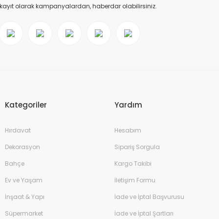
 kayıt olarak kampanyalardan, haberdar olabilirsiniz.
Kategoriler
Yardım
Hırdavat
Hesabım
Dekorasyon
Sipariş Sorgula
Bahçe
Kargo Takibi
Ev ve Yaşam
İletişim Formu
İnşaat & Yapı
İade ve İptal Başvurusu
Süpermarket
İade ve İptal Şartları