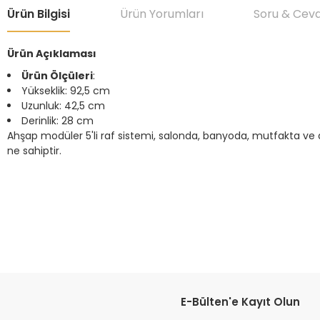
Ürün Bilgisi
Ürün Yorumları
Soru & Cev
Ürün Açıklaması
Ürün Ölçüleri
:
Yükseklik: 92,5 cm
Uzunluk: 42,5 cm
Derinlik: 28 cm
Ahşap modüler 5'li raf sistemi, salonda, banyoda, mutfakta ve 
ne sahiptir.
Bu ürünün fiyat bilgisi, resim, ürün açıklamalarında ve diğer konular
Görüş ve önerileriniz için teşekkür ederiz.
Ürün resmi kalitesiz, bozuk veya görüntülenemiyor.
Ürün açıklamasında eksik bilgiler bulunuyor.
Ürün bilgilerinde hatalar bulunuyor.
E-Bülten'e Kayıt Olun
Ürün fiyatı diğer sitelerden daha pahalı.