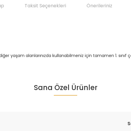
ap
Taksit Seçenekleri
Önerileriniz
diğer yaşam alanlarınızda kullanabilmeniz için tamamen 1. sınıf ç
da yetersiz gördüğünüz noktaları öneri formunu kullanarak tarafımıza ile
Sana Özel Ürünler
Ürün hakkında henüz soru sorulmamış.
Bu ürüne ilk yorumu siz yapın!
Yorum Yaz
Soru Sor
S