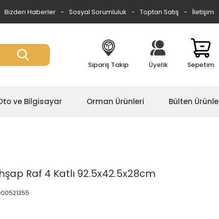
Bizden Haberler
Sosyal Sorumluluk
Toptan Satış
İletişim
Sipariş Takip
Üyelik
Sepetim
Oto ve Bilgisayar
Orman Ürünleri
Bülten Ürünle
şap Raf 4 Katlı 92.5x42.5x28cm
.000521355