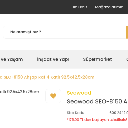
Biz Kimiz
Mağazalarımız
 ve Yaşam
İnşaat ve Yapı
Süpermarket
 SEO-8150 Ahşap Raf 4 Katlı 92.5x42.5x28cm
Seowood
Seowood SEO-8150 Ah
Stok Kodu
600.24.12
*175,00 TL den başlayan taksitlerle!