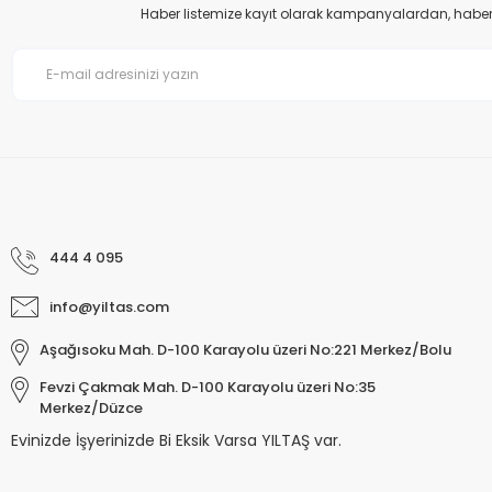
Haber listemize kayıt olarak kampanyalardan, haberda
Bu ürüne benzer farklı alternatifler olmalı.
444 4 095
info@yiltas.com
Aşağısoku Mah. D-100 Karayolu üzeri No:221 Merkez/Bolu
Fevzi Çakmak Mah. D-100 Karayolu üzeri No:35
Merkez/Düzce
Evinizde İşyerinizde Bi Eksik Varsa YILTAŞ var.