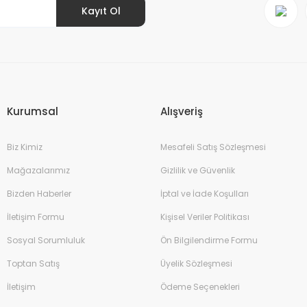
Kayıt Ol
Gönder
Kurumsal
Alışveriş
Biz Kimiz
Mesafeli Satış Sözleşmesi
Mağazalarımız
Gizlilik ve Güvenlik
Bizden Haberler
İptal ve İade Koşulları
İletişim Formu
Kişisel Veriler Politikası
Sosyal Sorumluluk
Ön Bilgilendirme Formu
Toptan Satış
Üyelik Sözleşmesi
İletişim
Ödeme Seçenekleri