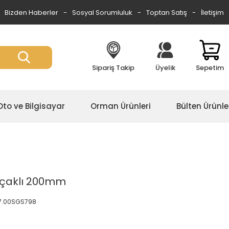
Bizden Haberler
Sosyal Sorumluluk
Toptan Satış
İletişim
Sipariş Takip
Üyelik
Sepetim
Oto ve Bilgisayar
Orman Ürünleri
Bülten Ürünle
Saçaklı 200mm
7.00SGS798