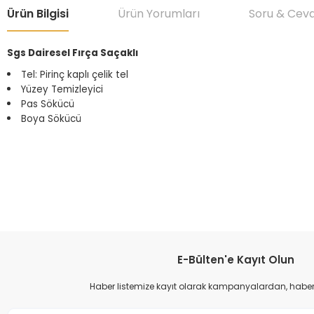
Ürün Bilgisi
Ürün Yorumları
Soru & Cev
Sgs Dairesel Fırça Saçaklı
Tel: Pirinç kaplı çelik tel
Yüzey Temizleyici
Pas Sökücü
Boya Sökücü
Bu ürünün fiyat bilgisi, resim, ürün açıklamalarında ve diğer konular
Görüş ve önerileriniz için teşekkür ederiz.
Ürün resmi kalitesiz, bozuk veya görüntülenemiyor.
Ürün açıklamasında eksik bilgiler bulunuyor.
Ürün bilgilerinde hatalar bulunuyor.
E-Bülten'e Kayıt Olun
Ürün fiyatı diğer sitelerden daha pahalı.
Haber listemize kayıt olarak kampanyalardan, haberda
Bu ürüne benzer farklı alternatifler olmalı.