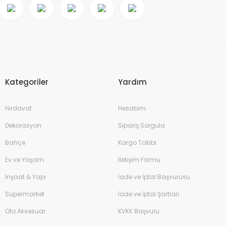
Kategoriler
Yardım
Hırdavat
Hesabım
Dekorasyon
Sipariş Sorgula
Bahçe
Kargo Takibi
Ev ve Yaşam
İletişim Formu
İnşaat & Yapı
İade ve İptal Başvurusu
Süpermarket
İade ve İptal Şartları
Oto Aksesuar
KVKK Başvuru