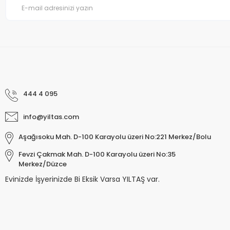
444 4 095
info@yiltas.com
Aşağısoku Mah. D-100 Karayolu üzeri No:221 Merkez/Bolu
Fevzi Çakmak Mah. D-100 Karayolu üzeri No:35
Merkez/Düzce
Evinizde İşyerinizde Bi Eksik Varsa YILTAŞ var.