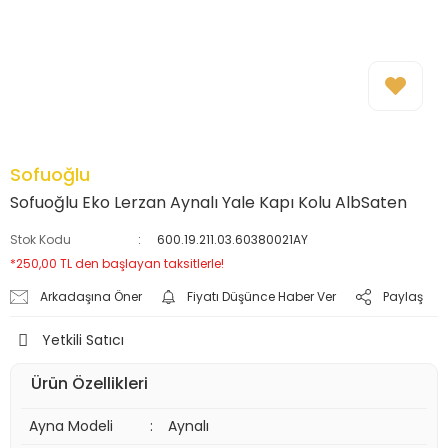
Sofuoğlu
Sofuoğlu Eko Lerzan Aynalı Yale Kapı Kolu AlbSaten
Stok Kodu
600.19.211.03.60380021AY
*250,00 TL den başlayan taksitlerle!
Arkadaşına Öner
Fiyatı Düşünce Haber Ver
Paylaş
Yetkili Satıcı
Ürün Özellikleri
Ayna Modeli
:
Aynalı