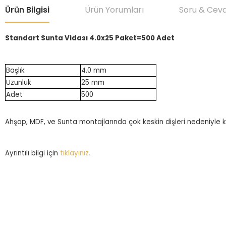
Ürün Bilgisi
Ürün Yorumları
Soru & Cev
Standart Sunta Vidası 4.0x25 Paket=500 Adet
Başlık
4.0 mm
Uzunluk
25 mm
Adet
500
Ahşap, MDF, ve Sunta montajlarında çok keskin dişleri nedeniyle
Ayrıntılı bilgi için
tıklayınız.
Bu ürünün fiyat bilgisi, resim, ürün açıklamalarında ve diğer konular
Görüş ve önerileriniz için teşekkür ederiz.
Ürün resmi kalitesiz, bozuk veya görüntülenemiyor.