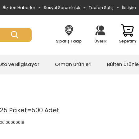
Bizden Haberler
Sosyal Sorumluluk
Toptan Satış
İletişim
Sipariş Takip
Üyelik
Sepetim
Oto ve Bilgisayar
Orman Ürünleri
Bülten Ürünle
x25 Paket=500 Adet
0.06.00000019