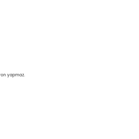
syon yapmaz.
tebilirsiniz.