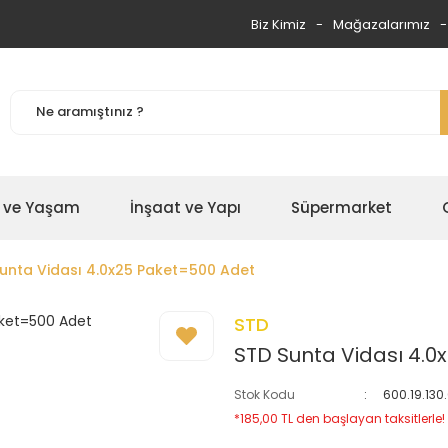
Biz Kimiz
Mağazalarımız
 ve Yaşam
İnşaat ve Yapı
Süpermarket
unta Vidası 4.0x25 Paket=500 Adet
STD
STD Sunta Vidası 4.0
Stok Kodu
600.19.13
*185,00 TL den başlayan taksitlerle!