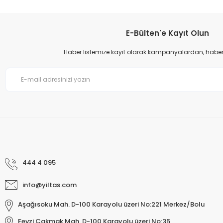
Ürün açıklamasında eksik bilgiler bulunuyor.
Ürün bilgilerinde hatalar bulunuyor.
E-Bülten'e Kayıt Olun
Ürün fiyatı diğer sitelerden daha pahalı.
Haber listemize kayıt olarak kampanyalardan, haberda
Bu ürüne benzer farklı alternatifler olmalı.
444 4 095
info@yiltas.com
Aşağısoku Mah. D-100 Karayolu üzeri No:221 Merkez/Bolu
Fevzi Çakmak Mah. D-100 Karayolu üzeri No:35