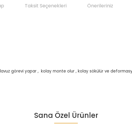
ap
Taksit Seçenekleri
Önerileriniz
 klavuz görevi yapar , kolay monte olur , kolay sökülür ve deforma
da yetersiz gördüğünüz noktaları öneri formunu kullanarak tarafımıza ile
Sana Özel Ürünler
Ürün hakkında henüz soru sorulmamış.
Bu ürüne ilk yorumu siz yapın!