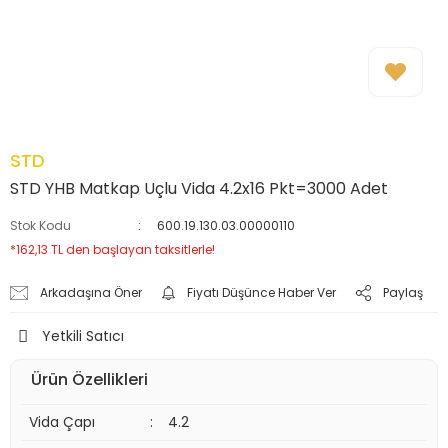
STD
STD YHB Matkap Uçlu Vida 4.2x16 Pkt=3000 Adet
Stok Kodu
600.19.130.03.00000110
*162,13 TL den başlayan taksitlerle!
Arkadaşına Öner
Fiyatı Düşünce Haber Ver
Paylaş
Yetkili Satıcı
Ürün Özellikleri
Vida Çapı
:
4.2