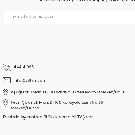
Bu ürüne benzer farklı alternatifler olmalı.
444 4 095
info@yiltas.com
Aşağısoku Mah. D-100 Karayolu üzeri No:221 Merkez/Bolu
Fevzi Çakmak Mah. D-100 Karayolu üzeri No:35
Merkez/Düzce
Evinizde İşyerinizde Bi Eksik Varsa YILTAŞ var.