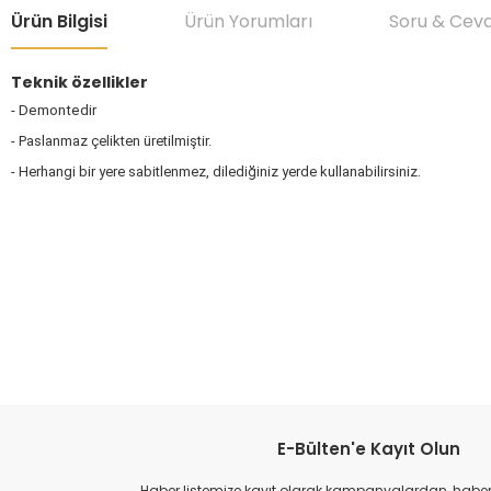
Ürün Bilgisi
Ürün Yorumları
Soru & Cev
Teknik özellikler
-
Demontedir
- Paslanmaz çelikten üretilmiştir.
.
- Herhangi bir yere sabitlenmez, dilediğiniz yerde kullanabilirsiniz
Bu ürünün fiyat bilgisi, resim, ürün açıklamalarında ve diğer konular
Görüş ve önerileriniz için teşekkür ederiz.
Ürün resmi kalitesiz, bozuk veya görüntülenemiyor.
Ürün açıklamasında eksik bilgiler bulunuyor.
Ürün bilgilerinde hatalar bulunuyor.
E-Bülten'e Kayıt Olun
Ürün fiyatı diğer sitelerden daha pahalı.
Haber listemize kayıt olarak kampanyalardan, haberda