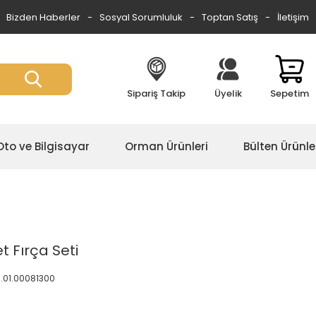
Bizden Haberler
Sosyal Sorumluluk
Toptan Satış
İletişim
Sipariş Takip
Üyelik
Sepetim
Oto ve Bilgisayar
Orman Ürünleri
Bülten Ürünle
t Fırça Seti
6.01.00081300