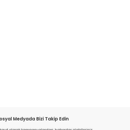
tebilirsiniz.
osyal Medyada Bizi Takip Edin
 kayıt olarak kampanyalardan, haberdar olabilirsiniz.