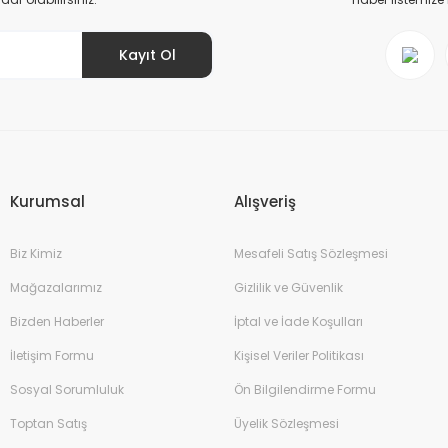
Kayıt Ol
Gönder
Kurumsal
Alışveriş
Biz Kimiz
Mesafeli Satış Sözleşmesi
Mağazalarımız
Gizlilik ve Güvenlik
Bizden Haberler
İptal ve İade Koşulları
İletişim Formu
Kişisel Veriler Politikası
Sosyal Sorumluluk
Ön Bilgilendirme Formu
Toptan Satış
Üyelik Sözleşmesi