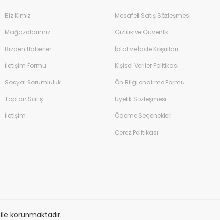
Biz Kimiz
Mesafeli Satış Sözleşmesi
Mağazalarımız
Gizlilik ve Güvenlik
Bizden Haberler
İptal ve İade Koşulları
İletişim Formu
Kişisel Veriler Politikası
Sosyal Sorumluluk
Ön Bilgilendirme Formu
Toptan Satış
Üyelik Sözleşmesi
İletişim
Ödeme Seçenekleri
Çerez Politikası
Kalem 0.7mm
İtal 
sı ile korunmaktadır.