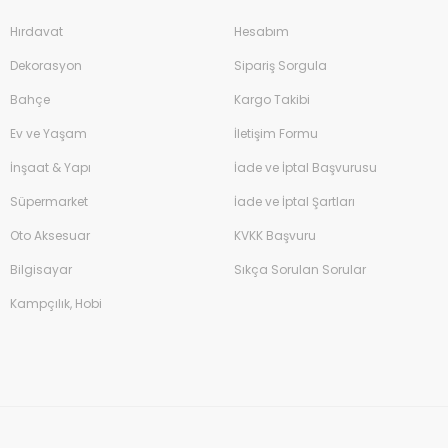
Hırdavat
Hesabım
Dekorasyon
Sipariş Sorgula
Bahçe
Kargo Takibi
Ev ve Yaşam
İletişim Formu
İnşaat & Yapı
İade ve İptal Başvurusu
Süpermarket
İade ve İptal Şartları
Oto Aksesuar
KVKK Başvuru
Bilgisayar
Sıkça Sorulan Sorular
Kampçılık, Hobi
Çim Biçme Benzinli İtmeli 46cm 144cc
12.500,00 TL
%16