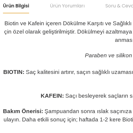
Ürün Bilgisi
Ürün Yorumları
Soru & Cev
Biotin ve Kafein içeren Dökülme Karşıtı ve Sağlık
çin özel olarak geliştirilmiştir. Dökülmeyi azaltma
anmasın
Paraben ve silikon 
BIOTIN:
Saç kalitesini artırır, saçın sağlıklı uzama
KAFEIN:
Saçı besleyerek saçların sa
Bakım Önerisi:
Şampuandan sonra ıslak saçınıza ve
ulayın. Daha etkili sonuç için; haftada 1-2 kere B