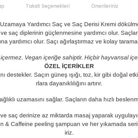
ap
Taksit Seçenekleri
Önerileriniz
lı Uzamaya Yardımcı Saç ve Saç Derisi Kremi dökülmey
ya ve saç diplerinin güçlenmesine yardımcı olur. Saçl
a yardımcı olur. Saçı ağırlaştırmaz ve kolay tarama
içermez. Vegan içeriğe sahiptir. Hiçbir hayvansal içer
ÖZEL İÇERİKLER
sını destekler. Saçın güneş ışığı, toz, kir gibi doğal 
rlara dayanıklılığını artırır.
ğlıklı uzamasını sağlar. Saçların daha hızlı beslenm
 saç derinize az miktarda masaj yaparak uygulayın. 
iotin & Caffeine peeling şampuan ve her yıkamada seri
iriz.