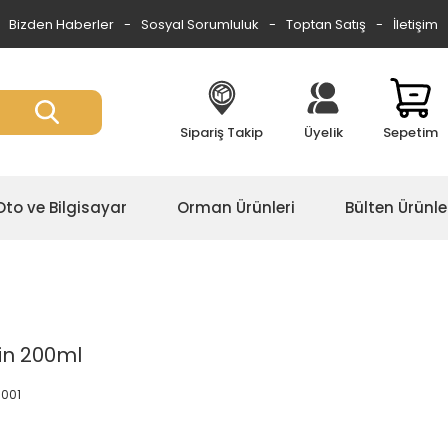
Bizden Haberler
Sosyal Sorumluluk
Toptan Satış
İletişim
Sipariş Takip
Üyelik
Sepetim
Oto ve Bilgisayar
Orman Ürünleri
Bülten Ürünle
in 200ml
0001