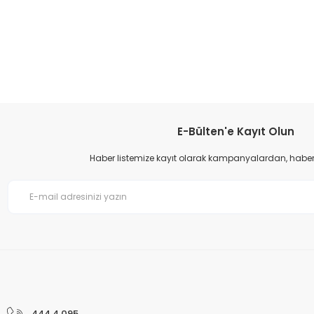
Bu ürünün fiyat bilgisi, resim, ürün açıklamalarında ve diğer konular
Görüş ve önerileriniz için teşekkür ederiz.
Ürün resmi kalitesiz, bozuk veya görüntülenemiyor.
Ürün açıklamasında eksik bilgiler bulunuyor.
Ürün bilgilerinde hatalar bulunuyor.
E-Bülten'e Kayıt Olun
Ürün fiyatı diğer sitelerden daha pahalı.
Haber listemize kayıt olarak kampanyalardan, haberda
Bu ürüne benzer farklı alternatifler olmalı.
444 4 095