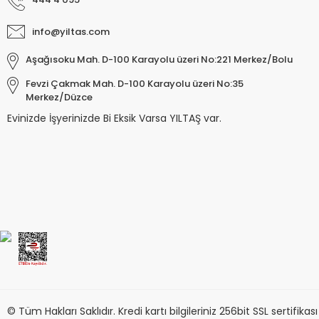
info@yiltas.com
Aşağısoku Mah. D-100 Karayolu üzeri No:221 Merkez/Bolu
Fevzi Çakmak Mah. D-100 Karayolu üzeri No:35
Merkez/Düzce
Evinizde İşyerinizde Bi Eksik Varsa YILTAŞ var.
Keyroad KR971585 Easy Writer Versatil 
80,00 TL
© Tüm Hakları Saklıdır. Kredi kartı bilgileriniz 256bit SSL sertifika