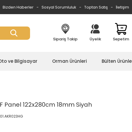
Bizden Haberler
Sosyal Sorumluluk
Toptan Satış
İletişim
Sipariş Takip
Üyelik
Sepetim
Oto ve Bilgisayar
Orman Ürünleri
Bülten Ürünle
 MDF Panel 122x280cm 18mm Siyah
8.01.AKR023HG