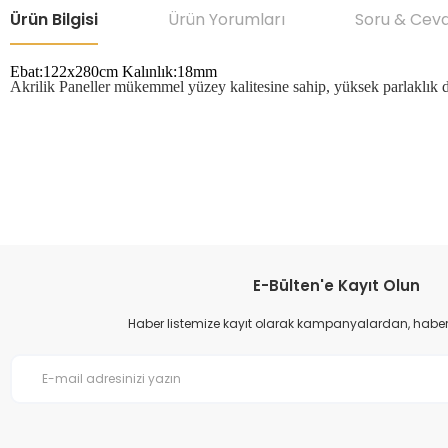
Ürün Bilgisi
Ürün Yorumları
Soru & Cev
Ebat:122x280cm Kalınlık:18mm
Akrilik Paneller mükemmel yüzey kalitesine sahip, yüksek parlaklık d
Bu ürünün fiyat bilgisi, resim, ürün açıklamalarında ve diğer konular
Görüş ve önerileriniz için teşekkür ederiz.
Ürün resmi kalitesiz, bozuk veya görüntülenemiyor.
Ürün açıklamasında eksik bilgiler bulunuyor.
Ürün bilgilerinde hatalar bulunuyor.
E-Bülten'e Kayıt Olun
Ürün fiyatı diğer sitelerden daha pahalı.
Haber listemize kayıt olarak kampanyalardan, haberda
Bu ürüne benzer farklı alternatifler olmalı.