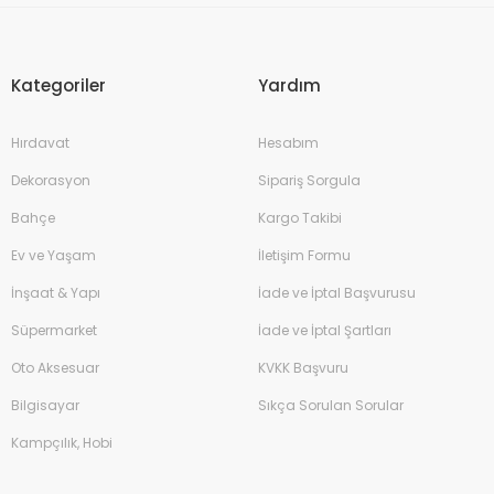
Kategoriler
Yardım
Hırdavat
Hesabım
Dekorasyon
Sipariş Sorgula
Bahçe
Kargo Takibi
Ev ve Yaşam
İletişim Formu
İnşaat & Yapı
İade ve İptal Başvurusu
Süpermarket
İade ve İptal Şartları
Oto Aksesuar
KVKK Başvuru
Bilgisayar
Sıkça Sorulan Sorular
Kampçılık, Hobi
Çim Biçme Benzinli İtmeli 46cm 144cc