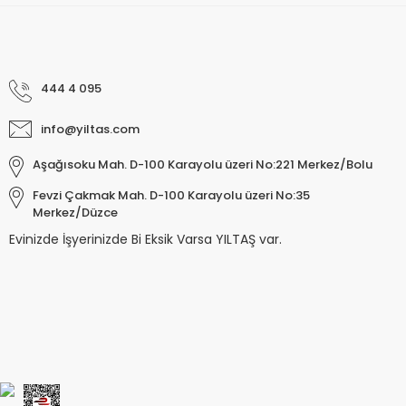
444 4 095
info@yiltas.com
Aşağısoku Mah. D-100 Karayolu üzeri No:221 Merkez/Bolu
Fevzi Çakmak Mah. D-100 Karayolu üzeri No:35
Merkez/Düzce
Evinizde İşyerinizde Bi Eksik Varsa YILTAŞ var.
Keyroad KR971585 Easy Writer Versatil 