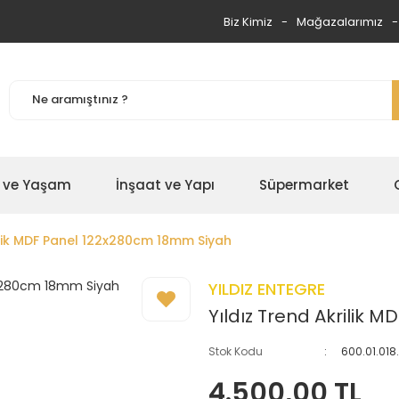
Biz Kimiz
Mağazalarımız
 ve Yaşam
İnşaat ve Yapı
Süpermarket
ilik MDF Panel 122x280cm 18mm Siyah
YILDIZ ENTEGRE
Yıldız Trend Akrilik
Stok Kodu
600.01.01
4.500,00 TL