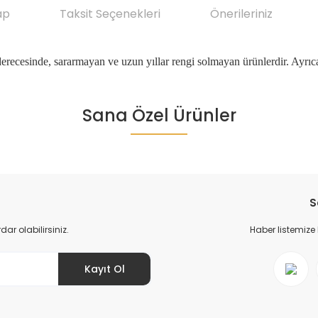
ap
Taksit Seçenekleri
Önerileriniz
erecesinde, sararmayan ve uzun yıllar rengi solmayan ürünlerdir. Ayrıc
da yetersiz gördüğünüz noktaları öneri formunu kullanarak tarafımıza ile
Sana Özel Ürünler
Ürün hakkında henüz soru sorulmamış.
Bu ürüne ilk yorumu siz yapın!
Yorum Yaz
Soru Sor
S
r olabilirsiniz.
Haber listemize
Kayıt Ol