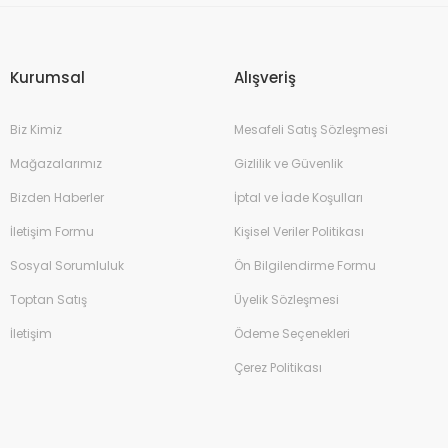
Gönder
Kurumsal
Alışveriş
Biz Kimiz
Mesafeli Satış Sözleşmesi
Mağazalarımız
Gizlilik ve Güvenlik
Bizden Haberler
İptal ve İade Koşulları
İletişim Formu
Kişisel Veriler Politikası
Sosyal Sorumluluk
Ön Bilgilendirme Formu
Toptan Satış
Üyelik Sözleşmesi
İletişim
Ödeme Seçenekleri
Çerez Politikası
Kalem 0.7mm
İtal 