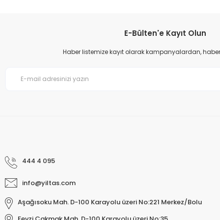
Ürün açıklamasında eksik bilgiler bulunuyor.
Ürün bilgilerinde hatalar bulunuyor.
E-Bülten'e Kayıt Olun
Ürün fiyatı diğer sitelerden daha pahalı.
Haber listemize kayıt olarak kampanyalardan, haberda
Bu ürüne benzer farklı alternatifler olmalı.
444 4 095
info@yiltas.com
Aşağısoku Mah. D-100 Karayolu üzeri No:221 Merkez/Bolu
Fevzi Çakmak Mah. D-100 Karayolu üzeri No:35