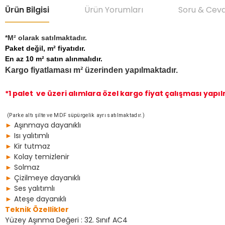
Ürün Bilgisi
Ürün Yorumları
Soru & Cev
*
M² olarak satılmaktadır.
Paket değil, m² fiyatıdır.
En az 10 m² satın alınmalıdır.
Kargo fiyatlaması m² üzerinden yapılmaktadır.
*1 palet ve üzeri alımlara özel kargo fiyat çalışması yapıl
(Parke altı şilte ve MDF süpürgelik ayrı satılmaktadır.)
►
Aşınmaya dayanıklı
►
Isı yalıtımlı
►
Kir tutmaz
►
Kolay temizlenir
►
Solmaz
►
Çizilmeye dayanıklı
►
Ses yalıtımlı
►
Ateşe dayanıklı
Teknik Özellikler
Yüzey Aşınma Değeri : 32. Sınıf AC4