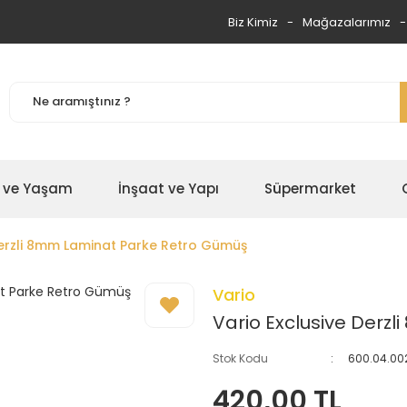
Biz Kimiz
Mağazalarımız
 ve Yaşam
İnşaat ve Yapı
Süpermarket
Derzli 8mm Laminat Parke Retro Gümüş
Vario
Vario Exclusive Derz
Stok Kodu
600.04.00
420,00 TL