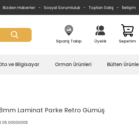
Bizden Haberler
Sosyal Sorumluluk
Toptan Satış
İletişim
Sipariş Takip
Üyelik
Sepetim
Oto ve Bilgisayar
Orman Ürünleri
Bülten Ürünle
li 8mm Laminat Parke Retro Gümüş
2.05.00000005