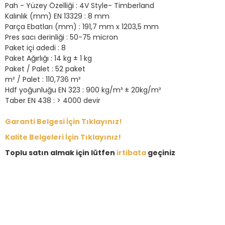
Pah - Yüzey Özelliği : 4V Style- Timberland
Kalınlık (mm) EN 13329 : 8 mm
Parça Ebatları (mm) : 191,7 mm x 1203,5 mm
Pres sacı derinliği : 50-75 micron
Paket içi adedi : 8
Paket Ağırlığı : 14 kg ± 1 kg
Paket / Palet : 52 paket
m² / Palet : 110,736 m²
Hdf yoğunluğu EN 323 : 900 kg/m³ ± 20kg/m³
Taber EN 438 : > 4000 devir
Garanti Belgesi İçin Tıklayınız!
Kalite Belgeleri İçin Tıklayınız!
Toplu satın almak için lütfen
irtibata
geçiniz
Bu ürünün fiyat bilgisi, resim, ürün açıklamalarında ve diğer konular
Görüş ve önerileriniz için teşekkür ederiz.
Ürün resmi kalitesiz, bozuk veya görüntülenemiyor.