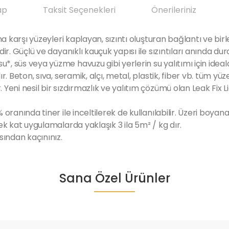
ap
Taksit Seçenekleri
Önerileriniz
na karşı yüzeyleri kaplayan, sızıntı oluşturan bağlantı ve birl
r. Güçlü ve dayanıklı kauçuk yapısı ile sızıntıları anında dur
 süs veya yüzme havuzu gibi yerlerin su yalıtımı için idealdi
ır. Beton, sıva, seramik, alçı, metal, plastik, fiber vb. tü
eni nesil bir sızdırmazlık ve yalıtım çözümü olan Leak Fix Li
oranında tiner ile inceltilerek de kullanılabilir. Üzeri boyana
ek kat uygulamalarda yaklaşık 3 ila 5m² / kg dır.
sından kaçınınız.
da yetersiz gördüğünüz noktaları öneri formunu kullanarak tarafımıza ile
Sana Özel Ürünler
Ürün hakkında henüz soru sorulmamış.
Bu ürüne ilk yorumu siz yapın!
Yorum Yaz
Soru Sor