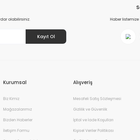
S
r olabilirsiniz.
Haber listemize
Kayıt Ol
Gönder
Kurumsal
Alışveriş
Biz Kimiz
Mesafeli Satış Sözleşmesi
Mağazalarımız
Gizlilik ve Güvenlik
Bizden Haberler
İptal ve İade Koşulları
İletişim Formu
Kişisel Veriler Politikası