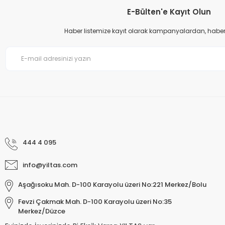
Ürün bilgilerinde hatalar bulunuyor.
E-Bülten'e Kayıt Olun
Ürün fiyatı diğer sitelerden daha pahalı.
Haber listemize kayıt olarak kampanyalardan, haberda
Bu ürüne benzer farklı alternatifler olmalı.
444 4 095
info@yiltas.com
Aşağısoku Mah. D-100 Karayolu üzeri No:221 Merkez/Bolu
Fevzi Çakmak Mah. D-100 Karayolu üzeri No:35
Merkez/Düzce