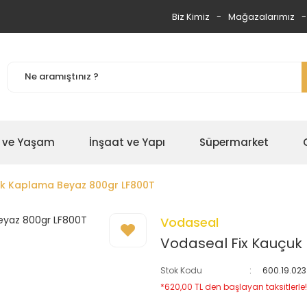
Biz Kimiz
Mağazalarımız
 ve Yaşam
İnşaat ve Yapı
Süpermarket
uk Kaplama Beyaz 800gr LF800T
Vodaseal
Vodaseal Fix Kauçuk
Stok Kodu
600.19.023
*620,00 TL den başlayan taksitlerle!