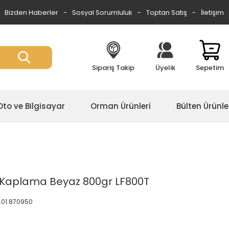
Bizden Haberler
Sosyal Sorumluluk
Toptan Satış
İletişim
Sipariş Takip
Üyelik
Sepetim
Oto ve Bilgisayar
Orman Ürünleri
Bülten Ürünle
 Kaplama Beyaz 800gr LF800T
.01.870950