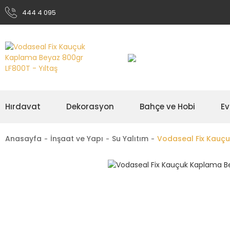
444 4 095
Hırdavat
Dekorasyon
Bahçe ve Hobi
Ev
Anasayfa
İnşaat ve Yapı
Su Yalıtım
Vodaseal Fix Kauç