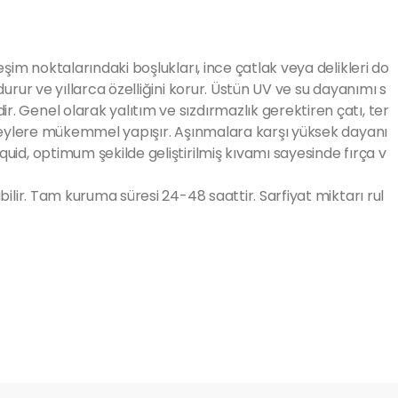
eşim noktalarındaki boşlukları, ince çatlak veya delikleri do
durur ve yıllarca özelliğini korur. Üstün UV ve su dayanımı s
r. Genel olarak yalıtım ve sızdırmazlık gerektiren çatı, ter
m yüzeylere mükemmel yapışır. Aşınmalara karşı yüksek dayanı
quid, optimum şekilde geliştirilmiş kıvamı sayesinde fırça v
bilir. Tam kuruma süresi 24-48 saattir. Sarfiyat miktarı rul
tebilirsiniz.