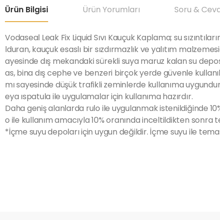
Ürün Bilgisi
Ürün Yorumları
Soru & Cev
Vodaseal Leak Fix Liquid Sıvı Kauçuk Kaplama; su sızıntıları
lduran, kauçuk esaslı bir sızdırmazlık ve yalıtım malzemesidi
ayesinde dış mekandaki sürekli suya maruz kalan su deposu*,
as, bina dış cephe ve benzeri birçok yerde güvenle kullanıl
mı sayesinde düşük trafikli zeminlerde kullanıma uygundur. Y
eya ıspatula ile uygulamalar için kullanıma hazırdır.
Daha geniş alanlarda rulo ile uygulanmak istenildiğinde 10% 
o ile kullanım amacıyla 10% oranında inceltildikten sonra t
*İçme suyu depoları için uygun değildir. İçme suyu ile tema
Bu ürünün fiyat bilgisi, resim, ürün açıklamalarında ve diğer konular
Görüş ve önerileriniz için teşekkür ederiz.
Ürün resmi kalitesiz, bozuk veya görüntülenemiyor.
Ürün açıklamasında eksik bilgiler bulunuyor.