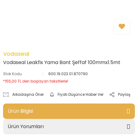
Vodaseal
Vodaseal Leakfix Yama Bant Şeffaf 100mmx1.5mt
Stok Kodu
600.19.023.01.870790
*155,00 TL den başlayan taksitlerle!
Arkadaşına Öner
Fiyatı Düşünce Haber Ver
Paylaş
Ürün Bilgisi
Ürün Yorumları