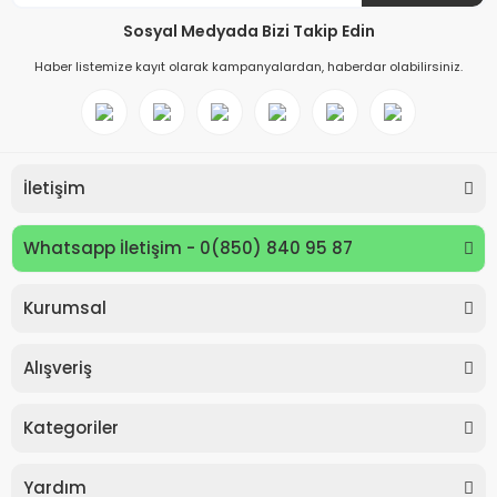
Sosyal Medyada Bizi Takip Edin
Haber listemize kayıt olarak kampanyalardan, haberdar olabilirsiniz.
İletişim
Whatsapp İletişim - 0(850) 840 95 87
Kurumsal
Keyroad KR971585 Easy Writer Versatil Kalem 0.7mm
Alışveriş
80,00 TL
Kategoriler
Yardım