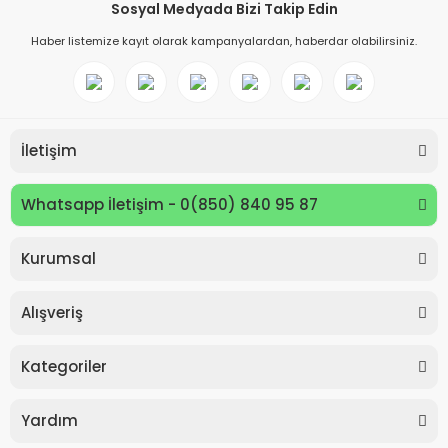
Sosyal Medyada Bizi Takip Edin
Haber listemize kayıt olarak kampanyalardan, haberdar olabilirsiniz.
İletişim
Whatsapp İletişim - 0(850) 840 95 87
Kurumsal
Keyroad KR971585 Easy Writer Versatil Kalem 0.7mm
Alışveriş
80,00 TL
Kategoriler
Yardım