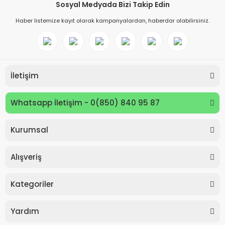
Sosyal Medyada Bizi Takip Edin
Haber listemize kayıt olarak kampanyalardan, haberdar olabilirsiniz.
İletişim
Whatsapp İletişim - 0(850) 840 95 87
Kurumsal
Keyroad KR971585 Easy Writer Versatil Kalem 0.7mm
Alışveriş
80,00 TL
Kategoriler
Yardım