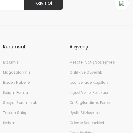
Kayıt Ol
Gönder
Kurumsal
Alışveriş
Biz Kimiz
Mesafeli Satış Sözleşmesi
Mağazalarımız
Gizlilik ve Güvenlik
Bizden Haberler
İptal ve İade Koşulları
İletişim Formu
Kişisel Veriler Politikası
Sosyal Sorumluluk
Ön Bilgilendirme Formu
Toptan Satış
Üyelik Sözleşmesi
İletişim
Ödeme Seçenekleri
Çerez Politikası