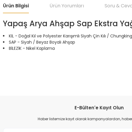
Ürün Bilgisi
Ürün Yorumları
Soru & Cev
Yapaş Arya Ahşap Sap Ekstra Yağ
KIL - Doğal Kıl ve Polyester Karışımlı Siyah Çin Kılı / Chungkin
SAP - Siyah / Beyaz Boyalı Ahşap
BİLEZİK - Nikel Kaplama
Bu ürünün fiyat bilgisi, resim, ürün açıklamalarında ve diğer konular
Görüş ve önerileriniz için teşekkür ederiz.
Ürün resmi kalitesiz, bozuk veya görüntülenemiyor.
Ürün açıklamasında eksik bilgiler bulunuyor.
Ürün bilgilerinde hatalar bulunuyor.
E-Bülten'e Kayıt Olun
Ürün fiyatı diğer sitelerden daha pahalı.
Haber listemize kayıt olarak kampanyalardan, haberda
Bu ürüne benzer farklı alternatifler olmalı.