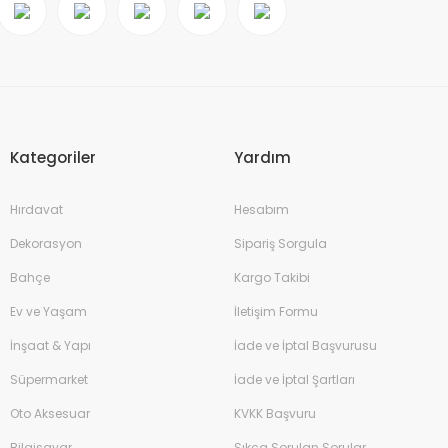
Kategoriler
Yardım
Hırdavat
Hesabım
Dekorasyon
Sipariş Sorgula
Bahçe
Kargo Takibi
Ev ve Yaşam
İletişim Formu
İnşaat & Yapı
İade ve İptal Başvurusu
Süpermarket
İade ve İptal Şartları
Oto Aksesuar
KVKK Başvuru
Bilgisayar
Sıkça Sorulan Sorular