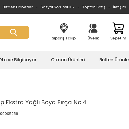
Bizden Haberler
Sosyal Sorumluluk
Toptan Satış
İletişim
Sipariş Takip
Üyelik
Sepetim
Oto ve Bilgisayar
Orman Ürünleri
Bülten Ürünle
 Ekstra Yağlı Boya Fırça No:4
0.00005256