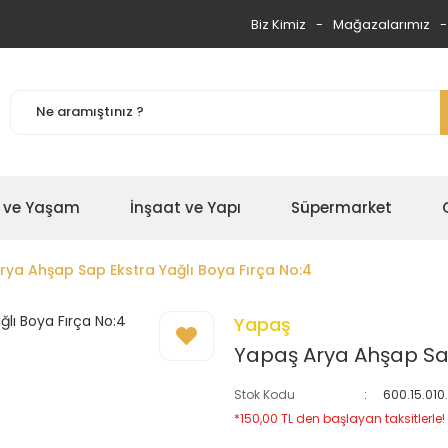
Biz Kimiz
Mağazalarımız
 ve Yaşam
İnşaat ve Yapı
Süpermarket
rya Ahşap Sap Ekstra Yağlı Boya Fırça No:4
Yapaş
Yapaş Arya Ahşap Sap
Stok Kodu
600.15.01
*150,00 TL den başlayan taksitlerle!