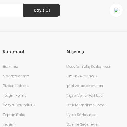
Kayıt Ol
Gönder
Kurumsal
Alışveriş
Biz Kimiz
Mesafeli Satış Sözleşmesi
Mağazalarımız
Gizlilik ve Güvenlik
Bizden Haberler
İptal ve İade Koşulları
İletişim Formu
Kişisel Veriler Politikası
Sosyal Sorumluluk
Ön Bilgilendirme Formu
Toptan Satış
Üyelik Sözleşmesi
İletişim
Ödeme Seçenekleri