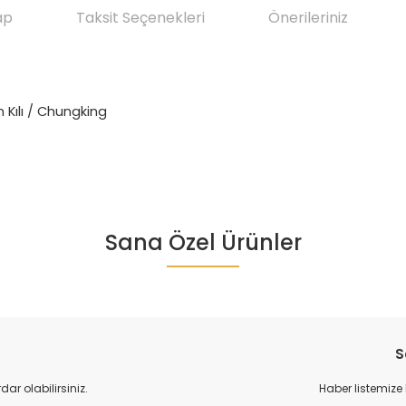
ap
Taksit Seçenekleri
Önerileriniz
n Kılı / Chungking
da yetersiz gördüğünüz noktaları öneri formunu kullanarak tarafımıza ile
Sana Özel Ürünler
Ürün hakkında henüz soru sorulmamış.
Bu ürüne ilk yorumu siz yapın!
Yorum Yaz
Soru Sor
S
r olabilirsiniz.
Haber listemize