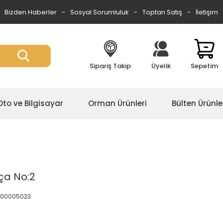
Bizden Haberler
Sosyal Sorumluluk
Toptan Satış
İletişim
Sipariş Takip
Üyelik
Sepetim
Oto ve Bilgisayar
Orman Ürünleri
Bülten Ürünle
ça No:2
0.00005023