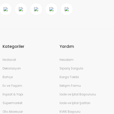
Kategoriler
Yardım
Hırdavat
Hesabım
Dekorasyon
Sipariş Sorgula
Bahçe
Kargo Takibi
Ev ve Yaşam
İletişim Formu
İnşaat & Yapı
İade ve İptal Başvurusu
Süpermarket
İade ve İptal Şartları
Oto Aksesuar
KVKK Başvuru