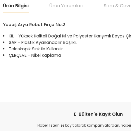
Ürün Bilgisi
Ürün Yorumları
Soru & Cev
Yapaş Arya Robot Fırça No:2
KIL - Yüksek Kaliteli Doğal Kıl ve Polyester Karışımlı Beyaz Çi
SAP - Plastik Ayarlanabilir Başlıklı.
Teleskopik Sırık ile Kullanılır.
ÇERÇEVE - Nikel Kaplama
Bu ürünün fiyat bilgisi, resim, ürün açıklamalarında ve diğer konular
Görüş ve önerileriniz için teşekkür ederiz.
Ürün resmi kalitesiz, bozuk veya görüntülenemiyor.
Ürün açıklamasında eksik bilgiler bulunuyor.
Ürün bilgilerinde hatalar bulunuyor.
E-Bülten'e Kayıt Olun
Ürün fiyatı diğer sitelerden daha pahalı.
Haber listemize kayıt olarak kampanyalardan, haberda
Bu ürüne benzer farklı alternatifler olmalı.