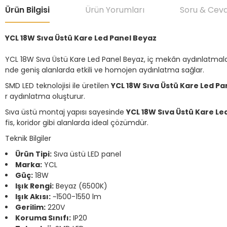
Ürün Bilgisi
Ürün Yorumları
Soru & Cev
YCL 18W Sıva Üstü Kare Led Panel Beyaz
YCL 18W Sıva Üstü Kare Led Panel Beyaz, iç mekân aydınlatmal
nde geniş alanlarda etkili ve homojen aydınlatma sağlar.
SMD LED teknolojisi ile üretilen
YCL 18W Sıva Üstü Kare Led Pa
r aydınlatma oluşturur.
Sıva üstü montaj yapısı sayesinde
YCL 18W Sıva Üstü Kare Le
fis, koridor gibi alanlarda ideal çözümdür.
Teknik Bilgiler
Ürün Tipi:
Sıva üstü LED panel
Marka:
YCL
Güç:
18W
Işık Rengi:
Beyaz (6500K)
Işık Akısı:
~1500-1550 lm
Gerilim:
220V
Koruma Sınıfı:
IP20