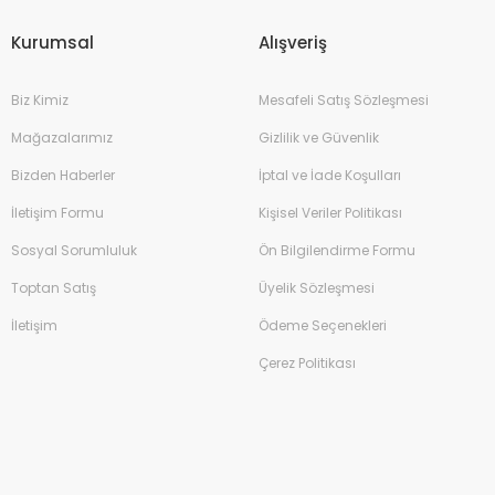
Kurumsal
Alışveriş
Biz Kimiz
Mesafeli Satış Sözleşmesi
Mağazalarımız
Gizlilik ve Güvenlik
Bizden Haberler
İptal ve İade Koşulları
İletişim Formu
Kişisel Veriler Politikası
Sosyal Sorumluluk
Ön Bilgilendirme Formu
Toptan Satış
Üyelik Sözleşmesi
İletişim
Ödeme Seçenekleri
Çerez Politikası
Kalem 0.7mm
İtal 