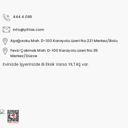
444 4 095
info@yiltas.com
Aşağısoku Mah. D-100 Karayolu üzeri No:221 Merkez/Bolu
Fevzi Çakmak Mah. D-100 Karayolu üzeri No:35
Merkez/Düzce
Evinizde İşyerinizde Bi Eksik Varsa YILTAŞ var.
Keyroad KR971585 Easy Writer Versatil 
80,00 TL