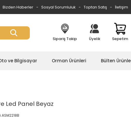
Bizden Haberler
Sosyal Sorumluluk
Toptan Satış
İletişim
Sipariş Takip
Üyelik
Sepetim
Oto ve Bilgisayar
Orman Ürünleri
Bülten Ürünle
re Led Panel Beyaz
6.ASM2218B