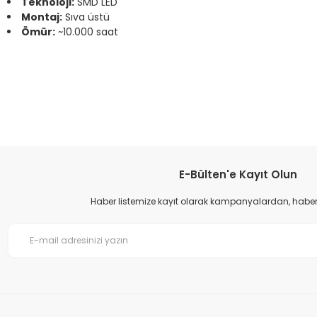
Teknoloji:
SMD LED
Montaj:
Sıva üstü
Ömür:
~10.000 saat
Bu ürünün fiyat bilgisi, resim, ürün açıklamalarında ve diğer konular
Görüş ve önerileriniz için teşekkür ederiz.
Ürün resmi kalitesiz, bozuk veya görüntülenemiyor.
Ürün açıklamasında eksik bilgiler bulunuyor.
Ürün bilgilerinde hatalar bulunuyor.
E-Bülten'e Kayıt Olun
Ürün fiyatı diğer sitelerden daha pahalı.
Haber listemize kayıt olarak kampanyalardan, haberda
Bu ürüne benzer farklı alternatifler olmalı.