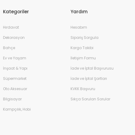
Kategoriler
Yardım
Hırdavat
Hesabım
Dekorasyon
Sipariş Sorgula
Bahçe
Kargo Takibi
Ev ve Yaşam
İletişim Formu
İnşaat & Yapı
İade ve İptal Başvurusu
Süpermarket
İade ve İptal Şartları
Oto Aksesuar
KVKK Başvuru
Bilgisayar
Sıkça Sorulan Sorular
Kampçılık, Hobi
Çim Biçme Benzinli İtmeli 46cm 144cc
12.500,00 TL