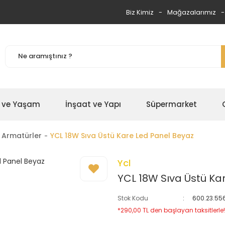
Biz Kimiz
Mağazalarımız
 ve Yaşam
İnşaat ve Yapı
Süpermarket
 Armatürler
YCL 18W Sıva Üstü Kare Led Panel Beyaz
Ycl
YCL 18W Sıva Üstü Ka
Stok Kodu
600.23.55
*290,00 TL den başlayan taksitlerle!