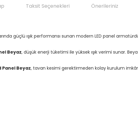
ap
Taksit Seçenekleri
Önerileriniz
arında güçlü ışık performansı sunan modern LED panel armatürd
nel Beyaz
, düşük enerji tüketimi ile yüksek ışık verimi sunar. Bey
d Panel Beyaz
, tavan kesimi gerektirmeden kolay kurulum imkânı 