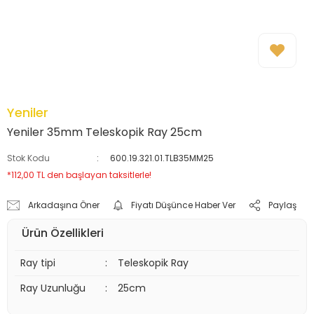
Yeniler
Yeniler 35mm Teleskopik Ray 25cm
Stok Kodu
600.19.321.01.TLB35MM25
*112,00 TL den başlayan taksitlerle!
Arkadaşına Öner
Fiyatı Düşünce Haber Ver
Paylaş
Ürün Özellikleri
Ray tipi
:
Teleskopik Ray
Ray Uzunluğu
:
25cm