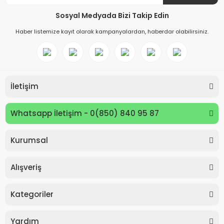
Sosyal Medyada Bizi Takip Edin
Haber listemize kayıt olarak kampanyalardan, haberdar olabilirsiniz.
İletişim
Whatsapp İletişim - 0(850) 840 95 87
Kurumsal
Keyroad KR971585 Easy Writer Versatil Kalem 0.7mm
Alışveriş
80,00 TL
Kategoriler
Yardım