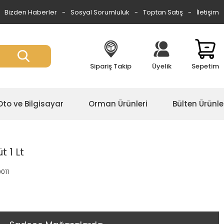
Bizden Haberler
Sosyal Sorumluluk
Toptan Satış
İletişim
Sipariş Takip
Üyelik
Sepetim
Oto ve Bilgisayar
Orman Ürünleri
Bülten Ürünle
 1 Lt
0011