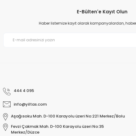
Ürün bilgilerinde hatalar bulunuyor.
E-Bülten'e Kayıt Olun
Ürün fiyatı diğer sitelerden daha pahalı.
Haber listemize kayıt olarak kampanyalardan, haberda
Bu ürüne benzer farklı alternatifler olmalı.
444 4 095
info@yiltas.com
Aşağısoku Mah. D-100 Karayolu üzeri No:221 Merkez/Bolu
Fevzi Çakmak Mah. D-100 Karayolu üzeri No:35
Merkez/Düzce