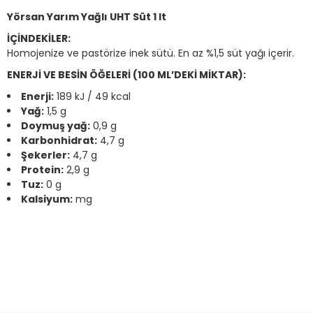
Yörsan Yarım Yağlı UHT Süt 1 lt
İÇİNDEKİLER:
Homojenize ve pastörize inek sütü. En az %1,5 süt yağı içerir.
ENERJİ VE BESİN ÖĞELERİ (100 ML’DEKİ MİKTAR):
Enerji:
189 kJ / 49 kcal
Yağ:
1,5 g
Doymuş yağ:
0,9 g
Karbonhidrat:
4,7 g
Şekerler:
4,7 g
Protein:
2,9 g
Tuz:
0 g
Kalsiyum:
mg
Bu ürünün fiyat bilgisi, resim, ürün açıklamalarında ve diğer konular
Görüş ve önerileriniz için teşekkür ederiz.
Ürün resmi kalitesiz, bozuk veya görüntülenemiyor.
Ürün açıklamasında eksik bilgiler bulunuyor.