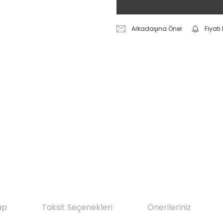
Arkadaşına Öner
Fiyat
ap
Taksit Seçenekleri
Önerileriniz