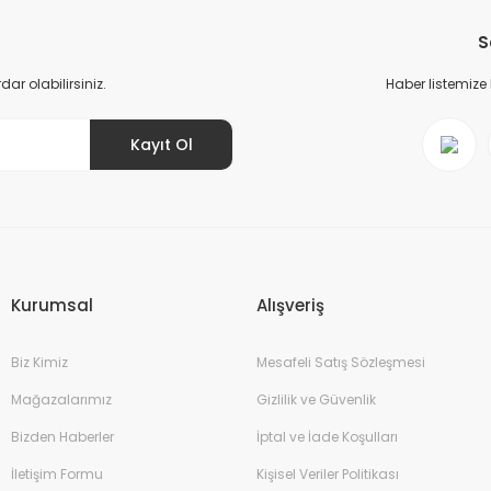
S
r olabilirsiniz.
Haber listemize
Kayıt Ol
Gönder
Kurumsal
Alışveriş
Biz Kimiz
Mesafeli Satış Sözleşmesi
Mağazalarımız
Gizlilik ve Güvenlik
Bizden Haberler
İptal ve İade Koşulları
İletişim Formu
Kişisel Veriler Politikası