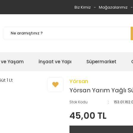
Biz Kimiz
Mağazalarımız
 ve Yaşam
İnşaat ve Yapı
Süpermarket
Yörsan
Yörsan Yarım Yağlı Süt
Stok Kodu
153.01.162.
45,00 TL