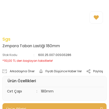
Sgs
Zımpara Taban Lastiği 180mm
Stok Kodu
600.25.007.00SGS286
*110,00 TL den başlayan taksitlerle!
Arkadaşına Öner
Fiyatı Düşünce Haber Ver
Paylaş
Ürün Özellikleri
Cırt Çapı
:
180mm