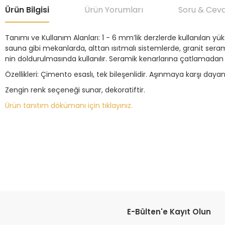
Ürün Bilgisi
Ürün Yorumları
Soru & Cev
Tanımı ve Kullanım Alanları: 1 - 6 mm’lik derzlerde kullanılan 
sauna gibi mekanlarda, alttan ısıtmalı sistemlerde, granit sera
nin doldurulmasında kullanılır. Seramik kenarlarına çatlamada
Özellikleri: Çimento esaslı, tek bileşenlidir. Aşınmaya karşı day
Zengin renk seçeneği sunar, dekoratiftir.
Ürün tanıtım dökümanı için tıklayınız.
Bu ürünün fiyat bilgisi, resim, ürün açıklamalarında ve diğer konular
Görüş ve önerileriniz için teşekkür ederiz.
Ürün resmi kalitesiz, bozuk veya görüntülenemiyor.
Ürün açıklamasında eksik bilgiler bulunuyor.
Ürün bilgilerinde hatalar bulunuyor.
E-Bülten'e Kayıt Olun
Ürün fiyatı diğer sitelerden daha pahalı.