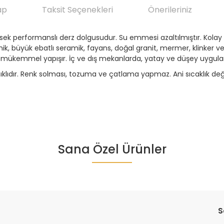
ap
Taksit Seçenekleri
Önerileriniz
yüksek performanslı derz dolgusudur. Su emmesi azaltılmıştır. Kola
mik, büyük ebatlı seramik, fayans, doğal granit, mermer, klinker 
n mükemmel yapışır. İç ve dış mekanlarda, yatay ve düşey uygul
anıklıdır. Renk solması, tozuma ve çatlama yapmaz. Ani sıcaklık deği
da yetersiz gördüğünüz noktaları öneri formunu kullanarak tarafımıza ile
Sana Özel Ürünler
Ürün hakkında henüz soru sorulmamış.
Bu ürüne ilk yorumu siz yapın!
Yorum Yaz
Soru Sor
S