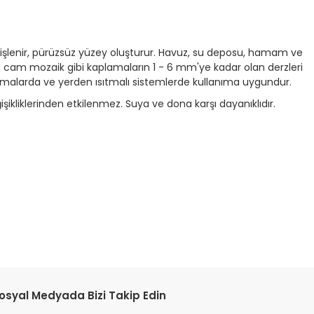
y işlenir, pürüzsüz yüzey oluşturur. Havuz, su deposu, hamam ve
ve cam mozaik gibi kaplamaların 1 - 6 mm'ye kadar olan derzleri
amalarda ve yerden ısıtmalı sistemlerde kullanıma uygundur.
şikliklerinden etkilenmez. Suya ve dona karşı dayanıklıdır.
tebilirsiniz.
osyal Medyada Bizi Takip Edin