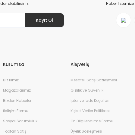
r olabilirsiniz.
Haber listemize
Kayıt Ol
Gönder
Kurumsal
Alışveriş
Biz Kimiz
Mesafeli Satış Sözleşmesi
Mağazalarımız
Gizlilik ve Güvenlik
Bizden Haberler
İptal ve İade Koşulları
İletişim Formu
Kişisel Veriler Politikası
Sosyal Sorumluluk
Ön Bilgilendirme Formu
Toptan Satış
Üyelik Sözleşmesi