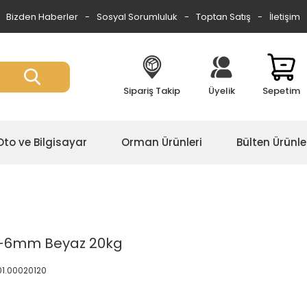
Bizden Haberler
Sosyal Sorumluluk
Toptan Satış
İletişim
Sipariş Takip
Üyelik
Sepetim
Oto ve Bilgisayar
Orman Ürünleri
Bülten Ürünle
 1-6mm Beyaz 20kg
.01.00020120