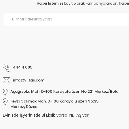
Haber listemize kayıt olarak kampanyalardan, haberda
Bu ürüne benzer farklı alternatifler olmalı.
444 4 095
info@yiltas.com
Aşağısoku Mah. D-100 Karayolu üzeri No:221 Merkez/Bolu
Fevzi Çakmak Mah. D-100 Karayolu üzeri No:35
Merkez/Düzce
Evinizde İşyerinizde Bi Eksik Varsa YILTAŞ var.